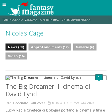
TOM HOLLAND
ZENDAYA
JON BERNTHAL
CHRISTOPHER NOLAN
Nicolas Cage
STRANIMONDI
LUCCA COMICS & GAMES
ODISSEA
JACOB BATALON
News (81)
Approfondimenti (12)
Gallerie (6)
SPIDER-MAN: BRAND NEW DAY
MICHAEL MANDO
Video (16)
1
The Big Dreamer: Il cinema di
David Lynch
DI ALESSANDRA TORCASSO
MERCOLEDÌ 21 MAGGIO 2025
Lucky Red e Cineteca di Bologna portano al cinema 9 film e