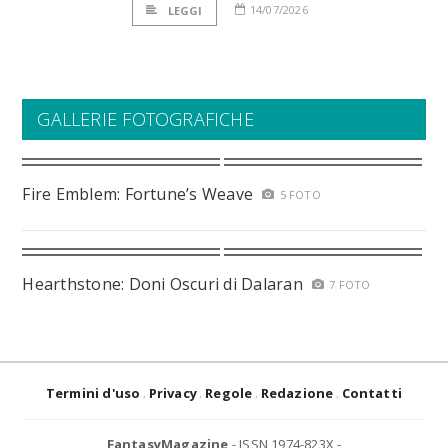
14/07/2026
LEGGI
GALLERIE FOTOGRAFICHE
Fire Emblem: Fortune’s Weave
5 FOTO
Hearthstone: Doni Oscuri di Dalaran
7 FOTO
Termini d'uso
Privacy
Regole
Redazione
Contatti
FantasyMagazine
- ISSN 1974-823X -