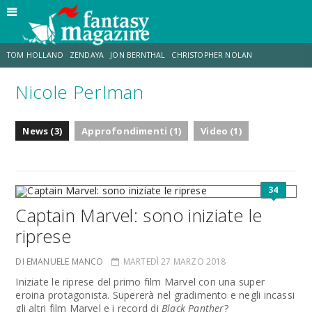
TOM HOLLAND
ZENDAYA
JON BERNTHAL
CHRISTOPHER NOLAN
Nicole Perlman
STRANIMONDI
LUCCA COMICS & GAMES
ODISSEA
MARK RUFFALO
News (3)
Approfondimenti (1)
Video (1)
JACOB BATALON
ERIK SOMMERS
34
Captain Marvel: sono iniziate le
riprese
DI EMANUELE MANCO
MARTEDÌ 27 MARZO 2018
Iniziate le riprese del primo film Marvel con una super
eroina protagonista. Supererà nel gradimento e negli incassi
gli altri film Marvel e i record di
Black Panther
?