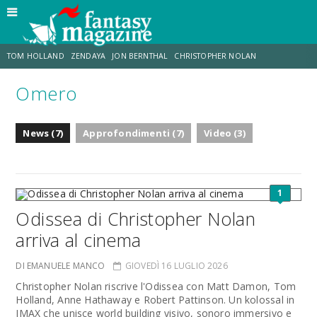
TOM HOLLAND
ZENDAYA
JON BERNTHAL
CHRISTOPHER NOLAN
Omero
STRANIMONDI
LUCCA COMICS & GAMES
ODISSEA
JACOB BATALON
News (7)
Approfondimenti (7)
Video (3)
SPIDER-MAN: BRAND NEW DAY
MICHAEL MANDO
1
Odissea di Christopher Nolan
arriva al cinema
DI EMANUELE MANCO
GIOVEDÌ 16 LUGLIO 2026
Christopher Nolan riscrive l'Odissea con Matt Damon, Tom
Holland, Anne Hathaway e Robert Pattinson. Un kolossal in
IMAX che unisce world building visivo, sonoro immersivo e