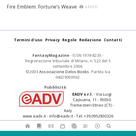
Fire Emblem: Fortune’s Weave
5 FOTO
Termini d'uso
Privacy
Regole
Redazione
Contatti
FantasyMagazine
- ISSN 1974-823X -
Registrazione tribunale di Milano, n. 522 del 5
settembre 2006.
©2003
Associazione Delos Books
. Partita Iva
04029050962.
Pubblicità:
EADV s.r.l.
- Via Luigi
Capuana, 11 - 95030
Tremestieri Etneo (CT) -
Italy
www.eadv.it - info@eadv.it - Tel: +39.0952830326