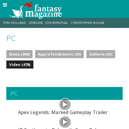
TOM HOLLAND
ZENDAYA
JON BERNTHAL
CHRISTOPHER NOLAN
PC
STRANIMONDI
LUCCA COMICS & GAMES
ODISSEA
JACOB BATALON
News (606)
Approfondimenti (25)
Gallerie (61)
SPIDER-MAN: BRAND NEW DAY
MICHAEL MANDO
Video (478)
PC
Apex Legends: Marked Gameplay Trailer