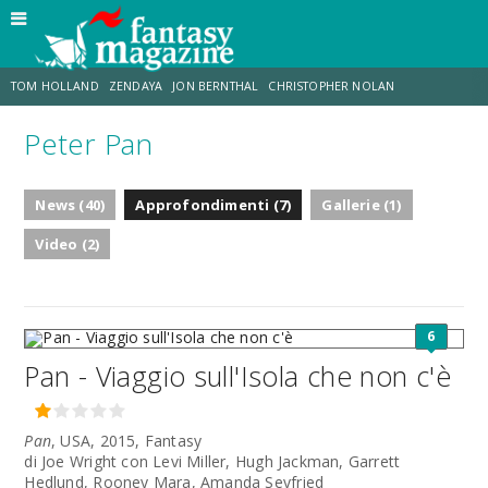
TOM HOLLAND
ZENDAYA
JON BERNTHAL
CHRISTOPHER NOLAN
Peter Pan
STRANIMONDI
LUCCA COMICS & GAMES
ODISSEA
CHRIS MCKENNA
News (40)
Approfondimenti (7)
Gallerie (1)
DESTIN DANIEL CRETTON
ERIK SOMMERS
Video (2)
6
Pan - Viaggio sull'Isola che non c'è
Pan
, USA, 2015, Fantasy
di Joe Wright con Levi Miller, Hugh Jackman, Garrett
Hedlund, Rooney Mara, Amanda Seyfried