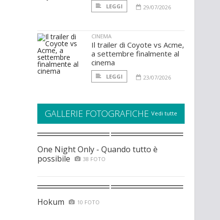
LEGGI
29/07/2026
CINEMA
Il trailer di Coyote vs Acme,
a settembre finalmente al
cinema
LEGGI
23/07/2026
GALLERIE FOTOGRAFICHE
Vedi tutte
One Night Only - Quando tutto è
possibile
38 FOTO
Hokum
10 FOTO