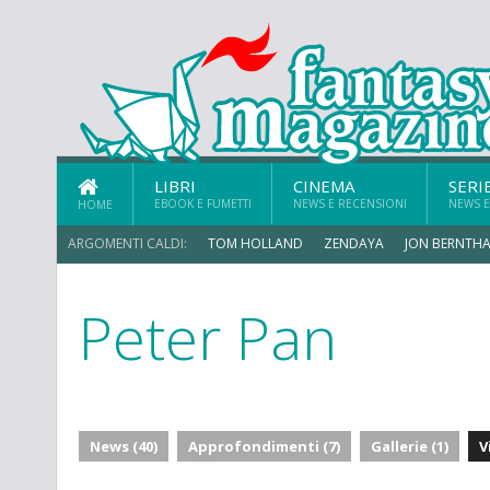
LIBRI
CINEMA
SERI
EBOOK E FUMETTI
NEWS E RECENSIONI
NEWS E
HOME
ARGOMENTI CALDI:
TOM HOLLAND
ZENDAYA
JON BERNTHA
Peter Pan
TRAMELL TILLMAN
News (40)
Approfondimenti (7)
Gallerie (1)
V