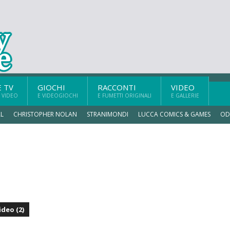
E TV
GIOCHI
RACCONTI
VIDEO
 VIDEO
E VIDEOGIOCHI
E FUMETTI ORIGINALI
E GALLERIE
L
CHRISTOPHER NOLAN
STRANIMONDI
LUCCA COMICS & GAMES
OD
ideo (2)