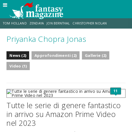
TOM HOLLAND
ZENDAYA
JON BERNTHAL
CHRISTOPHER NOLAN
Priyanka Chopra Jonas
STRANIMONDI
LUCCA COMICS & GAMES
ODISSEA
JACOB BATALON
News (2)
Approfondimenti (2)
Gallerie (2)
SPIDER-MAN: BRAND NEW DAY
MICHAEL MANDO
Video (1)
11
Tutte le serie di genere fantastico
in arrivo su Amazon Prime Video
nel 2023