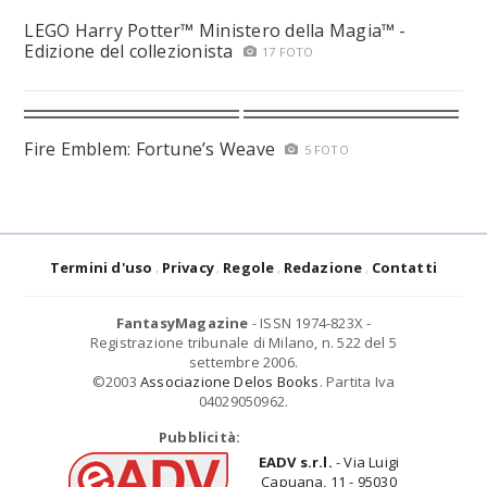
LEGO Harry Potter™ Ministero della Magia™ -
Edizione del collezionista
17 FOTO
Fire Emblem: Fortune’s Weave
5 FOTO
Termini d'uso
Privacy
Regole
Redazione
Contatti
FantasyMagazine
- ISSN 1974-823X -
Registrazione tribunale di Milano, n. 522 del 5
settembre 2006.
©2003
Associazione Delos Books
. Partita Iva
04029050962.
Pubblicità:
EADV s.r.l.
- Via Luigi
Capuana, 11 - 95030