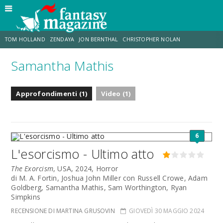
TOM HOLLAND
ZENDAYA
JON BERNTHAL
CHRISTOPHER NOLAN
Samantha Mathis
STRANIMONDI
LUCCA COMICS & GAMES
ODISSEA
TRAMELL TILLMAN
Approfondimenti (1)
Video (1)
CHRIS MCKENNA
ERIK SOMMERS
6
L'esorcismo - Ultimo atto
The Exorcism
, USA, 2024, Horror
di M. A. Fortin, Joshua John Miller con Russell Crowe, Adam
Goldberg, Samantha Mathis, Sam Worthington, Ryan
Simpkins
RECENSIONE DI MARTINA GRUSOVIN
GIOVEDÌ 30 MAGGIO 2024