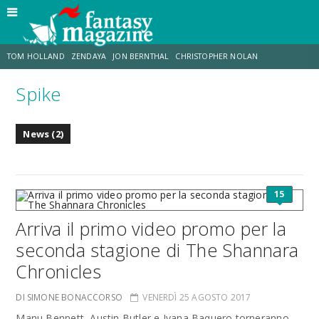
TOM HOLLAND
ZENDAYA
JON BERNTHAL
CHRISTOPHER NOLAN
Spike
STRANIMONDI
LUCCA COMICS & GAMES
ODISSEA
DESTIN DANIEL CRETTON
News (2)
TRAMELL TILLMAN
CHRIS MCKENNA
15
Arriva il primo video promo per la
seconda stagione di The Shannara
Chronicles
DI SIMONE BONACCORSO
VENERDÌ 25 AGOSTO 2017
Manu Bennett, Austin Butler e Ivana Baquero torneranno