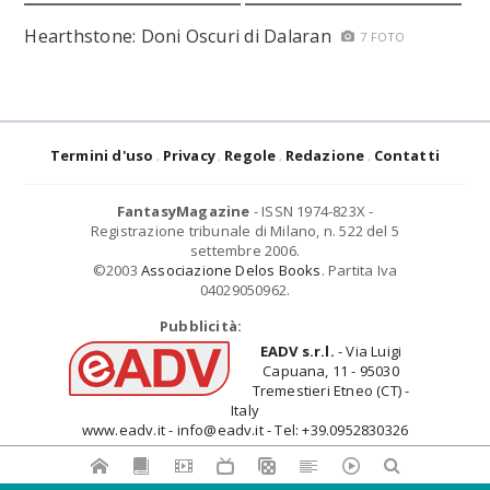
Hearthstone: Doni Oscuri di Dalaran
7 FOTO
Termini d'uso
Privacy
Regole
Redazione
Contatti
FantasyMagazine
- ISSN 1974-823X -
Registrazione tribunale di Milano, n. 522 del 5
settembre 2006.
©2003
Associazione Delos Books
. Partita Iva
04029050962.
Pubblicità:
EADV s.r.l.
- Via Luigi
Capuana, 11 - 95030
Tremestieri Etneo (CT) -
Italy
www.eadv.it - info@eadv.it - Tel: +39.0952830326