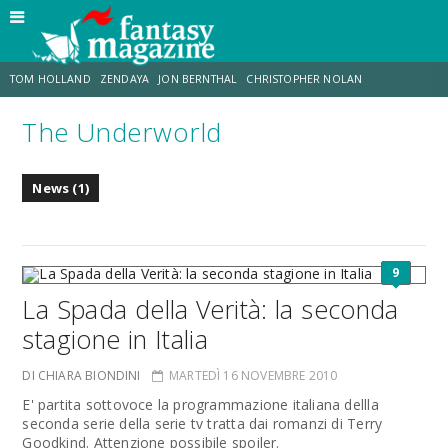
TOM HOLLAND
ZENDAYA
JON BERNTHAL
CHRISTOPHER NOLAN
The Underworld
STRANIMONDI
LUCCA COMICS & GAMES
ODISSEA
MARK RUFFALO
News (1)
JACOB BATALON
ERIK SOMMERS
9
La Spada della Verità: la seconda
stagione in Italia
DI CHIARA BIONDINI
MARTEDÌ 16 NOVEMBRE 2010
E' partita sottovoce la programmazione italiana dellla
seconda serie della serie tv tratta dai romanzi di Terry
Goodkind. Attenzione possibile spoiler.