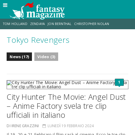
TOM HOLLAND
ZENDAYA
JON BERNTHAL
CHRISTOPHER NOLAN
Tokyo Revengers
STRANIMONDI
LUCCA COMICS & GAMES
ODISSEA
TRAMELL TILLMAN
News (17)
Video (3)
CHRIS MCKENNA
ERIK SOMMERS
1
City Hunter The Movie: Angel Dust
– Anime Factory svela tre clip
ufficiali in italiano
DI IRENE GRAZZINI
LUNEDÌ 19 FEBBRAIO 2024
Il 19, 20 e 21 Febbraio il film sarà al cinema. Ecco le tre clip