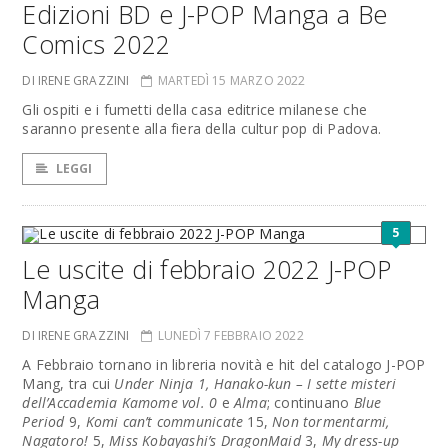
Edizioni BD e J-POP Manga a Be
Comics 2022
DI IRENE GRAZZINI
MARTEDÌ 15 MARZO 2022
Gli ospiti e i fumetti della casa editrice milanese che
saranno presente alla fiera della cultur pop di Padova.
LEGGI
5
Le uscite di febbraio 2022 J-POP
Manga
DI IRENE GRAZZINI
LUNEDÌ 7 FEBBRAIO 2022
A Febbraio tornano in libreria novità e hit del catalogo J-POP
Mang, tra cui
Under Ninja 1,
Hanako-kun – I sette misteri
dell’Accademia Kamome vol. 0
e
Alma
; continuano
Blue
Period
9,
Komi can’t communicate
15,
Non tormentarmi,
Nagatoro!
5,
Miss Kobayashi’s DragonMaid
3,
My dress-up