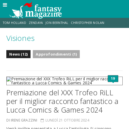
TOM HOLLAND
ZENDAYA
JON BERNTHAL
CHRISTOPHER NOLAN
Visiones
STRANIMONDI
LUCCA COMICS & GAMES
ODISSEA
TRAMELL TILLMAN
News (12)
Approfondimenti (1)
CHRIS MCKENNA
ERIK SOMMERS
19
Premiazione del XXX Trofeo RiLL
per il miglior racconto fantastico a
Lucca Comics & Games 2024
DI IRENE GRAZZINI
LUNEDÌ 21 OTTOBRE 2024
Verrà inoltre presentata a Lucca l’antologia
Si riparano