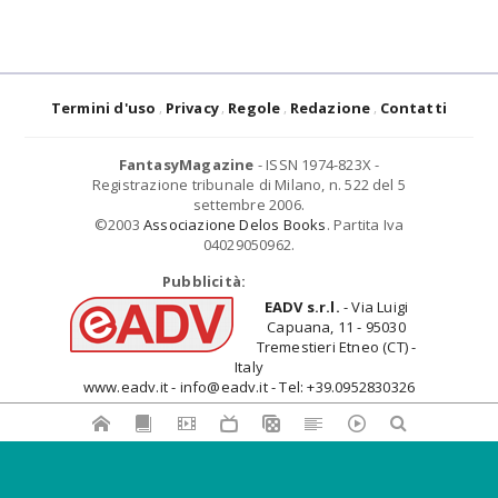
Termini d'uso
Privacy
Regole
Redazione
Contatti
FantasyMagazine
- ISSN 1974-823X -
Registrazione tribunale di Milano, n. 522 del 5
settembre 2006.
©2003
Associazione Delos Books
. Partita Iva
04029050962.
Pubblicità:
EADV s.r.l.
- Via Luigi
Capuana, 11 - 95030
Tremestieri Etneo (CT) -
Italy
www.eadv.it - info@eadv.it - Tel: +39.0952830326