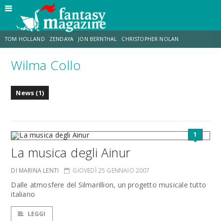
TOM HOLLAND
ZENDAYA
JON BERNTHAL
CHRISTOPHER NOLAN
Wilma Collo
STRANIMONDI
LUCCA COMICS & GAMES
ODISSEA
JACOB BATALON
News (1)
SPIDER-MAN: BRAND NEW DAY
MICHAEL MANDO
1
La musica degli Ainur
DI MARINA LENTI
GIOVEDÌ 25 GENNAIO 2007
Dalle atmosfere del Silmarillion, un progetto musicale tutto
italiano
LEGGI