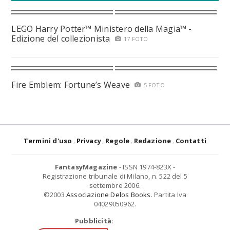
LEGO Harry Potter™ Ministero della Magia™ -
Edizione del collezionista
17 FOTO
Fire Emblem: Fortune’s Weave
5 FOTO
Termini d'uso
Privacy
Regole
Redazione
Contatti
FantasyMagazine
- ISSN 1974-823X -
Registrazione tribunale di Milano, n. 522 del 5
settembre 2006.
©2003
Associazione Delos Books
. Partita Iva
04029050962.
Pubblicità: