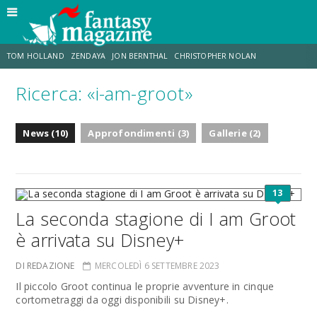
TOM HOLLAND
ZENDAYA
JON BERNTHAL
CHRISTOPHER NOLAN
Ricerca: «i-am-groot»
STRANIMONDI
LUCCA COMICS & GAMES
ODISSEA
CHRIS MCKENNA
News (10)
Approfondimenti (3)
Gallerie (2)
DESTIN DANIEL CRETTON
ERIK SOMMERS
13
La seconda stagione di I am Groot
è arrivata su Disney+
DI REDAZIONE
MERCOLEDÌ 6 SETTEMBRE 2023
Il piccolo Groot continua le proprie avventure in cinque
cortometraggi da oggi disponibili su Disney+.