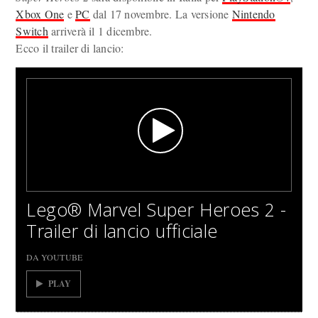
Xbox One
e
PC
dal 17 novembre. La versione
Nintendo
Switch
arriverà il 1 dicembre.
Ecco il trailer di lancio:
Lego® Marvel Super Heroes 2 -
Trailer di lancio ufficiale
DA YOUTUBE
PLAY