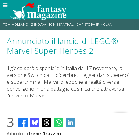
TOM HOLLAND
ZENDAYA
JON BERNTHAL
CHRISTOPHER NOLAN
Annunciato il lancio di LEGO®
STRANIMONDI
LUCCA COMICS & GAMES
ODISSEA
JACOB BATALON
Marvel Super Heroes 2
SPIDER-MAN: BRAND NEW DAY
MICHAEL MANDO
ll gioco sarà disponibile in Italia dal 17 novembre, la
versione Switch dal 1 dicembre. Leggendari supereroi
e supercriminali Marvel di epoche e realtà diverse
convergono in una battaglia cosmica che attraversa
l'universo Marv
el.
3
Articolo di
Irene Grazzini