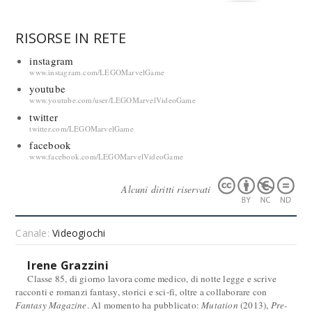
RISORSE IN RETE
instagram
www.instagram.com/LEGOMarvelGame
youtube
www.youtube.com/user/LEGOMarvelVideoGame
twitter
twitter.com/LEGOMarvelGame
facebook
www.facebook.com/LEGOMarvelVideoGame
Alcuni diritti riservati
Canale:
Videogiochi
Irene Grazzini
Classe 85, di giorno lavora come medico, di notte legge e scrive
racconti e romanzi fantasy, storici e sci-fi, oltre a collaborare con
Fantasy Magazine
. Al momento ha pubblicato:
Mutation
(2013),
Pre-