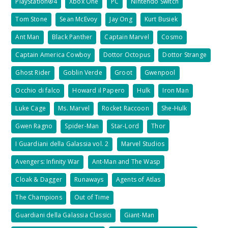
PlayStation®4
Xbox One
PC
Nintendo Switch
Tom Stone
Sean McEvoy
Jay Ong
Kurt Busiek
Ant Man
Black Panther
Captain Marvel
Cosmo
Captain America Cowboy
Dottor Octopus
Dottor Strange
Ghost Rider
Goblin Verde
Groot
Gwenpool
Occhio di falco
Howard il Papero
Hulk
Iron Man
Luke Cage
Ms. Marvel
Rocket Raccoon
She-Hulk
Gwen Ragno
Spider-Man
Star-Lord
Thor
I Guardiani della Galassia vol. 2
Marvel Studios
Avengers: Infinity War
Ant-Man and The Wasp
Cloak & Dagger
Runaways
Agents of Atlas
The Champions
Out of Time
Guardiani della Galassia Classici
Giant-Man