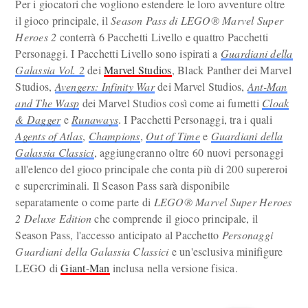
Per i giocatori che vogliono estendere le loro avventure oltre
il gioco principale, il
Season Pass di LEGO® Marvel Super
Heroes 2
conterrà 6 Pacchetti Livello e quattro Pacchetti
Personaggi. I Pacchetti Livello sono ispirati a
Guardiani della
Galassia Vol. 2
dei
Marvel Studios
, Black Panther dei Marvel
Studios,
Avengers: Infinity War
dei Marvel Studios,
Ant-Man
and The Wasp
dei Marvel Studios così come ai fumetti
Cloak
& Dagger
e
Runaways
. I Pacchetti Personaggi, tra i quali
Agents of Atlas
,
Champions
,
Out of Time
e
Guardiani della
Galassia Classici
, aggiungeranno oltre 60 nuovi personaggi
all'elenco del gioco principale che conta più di 200 supereroi
e supercriminali. Il Season Pass sarà disponibile
separatamente o come parte di
LEGO® Marvel Super Heroes
2 Deluxe Edition
che comprende il gioco principale, il
Season Pass, l'accesso anticipato al Pacchetto
Personaggi
Guardiani della Galassia Classici
e un'esclusiva minifigure
LEGO di
Giant-Man
inclusa nella versione fisica.