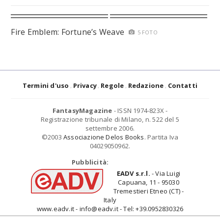
Fire Emblem: Fortune’s Weave
5 FOTO
Termini d'uso
Privacy
Regole
Redazione
Contatti
FantasyMagazine
- ISSN 1974-823X -
Registrazione tribunale di Milano, n. 522 del 5
settembre 2006.
©2003
Associazione Delos Books
. Partita Iva
04029050962.
Pubblicità:
EADV s.r.l.
- Via Luigi
Capuana, 11 - 95030
Tremestieri Etneo (CT) -
Italy
www.eadv.it - info@eadv.it - Tel: +39.0952830326