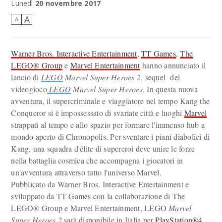
Lunedì
20 novembre 2017
A
A
Warner Bros. Interactive Entertainment
,
TT Games
,
The
LEGO® Group
e
Marvel Entertainment
hanno annunciato il
lancio di
LEGO
Marvel Super Heroes 2
, sequel del
videogioco
LEGO
Marvel Super Heroes
. In questa nuova
avventura, il supercriminale e viaggiatore nel tempo Kang the
Conqueror si è impossessato di svariate città e luoghi
Marvel
strappati al tempo e allo spazio per formare l'immenso hub a
mondo aperto di Chronopolis. Per sventare i piani diabolici di
Kang, una squadra d'élite di supereroi deve unire le forze
nella battaglia cosmica che accompagna i giocatori in
un'avventura attraverso tutto l'universo Marvel.
Pubblicato da Warner Bros. Interactive Entertainment e
sviluppato da TT Games con la collaborazione di The
LEGO® Group e Marvel Entertainment, LEGO
Marvel
Super Heroes 2
sarà disponibile in Italia per
PlayStation®4
,