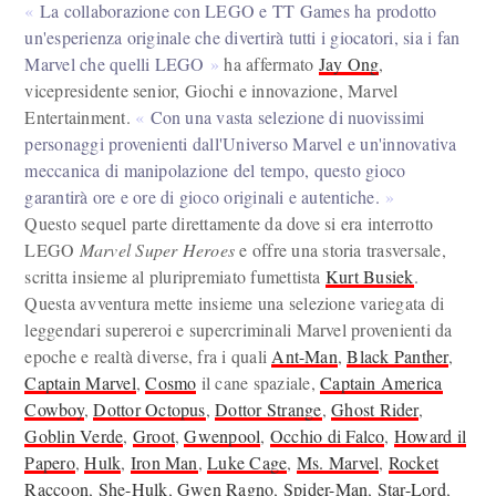
La collaborazione con LEGO e TT Games ha prodotto
un'esperienza originale che divertirà tutti i giocatori, sia i fan
Marvel che quelli LEGO
ha affermato
Jay Ong
,
vicepresidente senior, Giochi e innovazione, Marvel
Entertainment.
Con una vasta selezione di nuovissimi
personaggi provenienti dall'Universo Marvel e un'innovativa
meccanica di manipolazione del tempo, questo gioco
garantirà ore e ore di gioco originali e autentiche.
Questo sequel parte direttamente da dove si era interrotto
LEGO
Marvel Super Heroes
e offre una storia trasversale,
scritta insieme al pluripremiato fumettista
Kurt Busiek
.
Questa avventura mette insieme una selezione variegata di
leggendari supereroi e supercriminali Marvel provenienti da
epoche e realtà diverse, fra i quali
Ant-Man
,
Black Panther
,
Captain Marvel
,
Cosmo
il cane spaziale,
Captain America
Cowboy
,
Dottor Octopus
,
Dottor Strange
,
Ghost Rider
,
Goblin Verde
,
Groot
,
Gwenpool
,
Occhio di Falco
,
Howard il
Papero
,
Hulk
,
Iron Man
,
Luke Cage
,
Ms. Marvel
,
Rocket
Raccoon
,
She-Hulk
,
Gwen Ragno
,
Spider-Man
,
Star-Lord
,