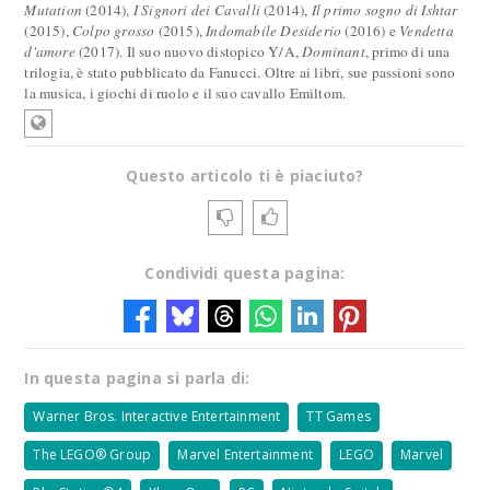
Mutation
(2014),
I Signori dei Cavalli
(2014),
Il primo sogno di Ishtar
(2015),
Colpo grosso
(2015),
Indomabile Desiderio
(2016) e
Vendetta
d'amore
(2017). Il suo nuovo distopico Y/A,
Dominant
, primo di una
trilogia, è stato pubblicato da Fanucci. Oltre ai libri, sue passioni sono
la musica, i giochi di ruolo e il suo cavallo Emiltom.
Questo articolo ti è piaciuto?
Condividi questa pagina:
In questa pagina si parla di:
Warner Bros. Interactive Entertainment
TT Games
The LEGO® Group
Marvel Entertainment
LEGO
Marvel