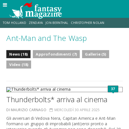
TOM HOLLAND
ZENDAYA
JON BERNTHAL
CHRISTOPHER NOLAN
Ant-Man and The Wasp
STRANIMONDI
LUCCA COMICS & GAMES
ODISSEA
CHRIS MCKENNA
News (18)
Approfondimenti (7)
Gallerie (5)
DESTIN DANIEL CRETTON
ERIK SOMMERS
Video (18)
37
Thunderbolts* arriva al cinema
DI MAURIZIO CARNAGO
MERCOLEDÌ 30 APRILE 2025
Gli avversari di Vedova Nera, Capitan America e Ant-Man
formano un gruppo di improbabili (anti)eroi pronto a