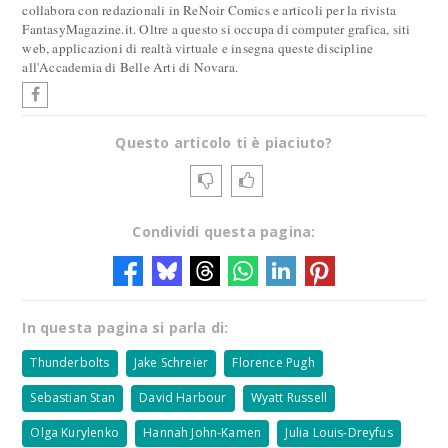
collabora con redazionali in ReNoir Comics e articoli per la rivista
FantasyMagazine.it. Oltre a questo si occupa di computer grafica, siti
web, applicazioni di realtà virtuale e insegna queste discipline
all'Accademia di Belle Arti di Novara.
Questo articolo ti è piaciuto?
Condividi questa pagina:
In questa pagina si parla di:
Thunderbolts
Jake Schreier
Florence Pugh
Sebastian Stan
David Harbour
Wyatt Russell
Olga Kurylenko
Hannah John-Kamen
Julia Louis-Dreyfus