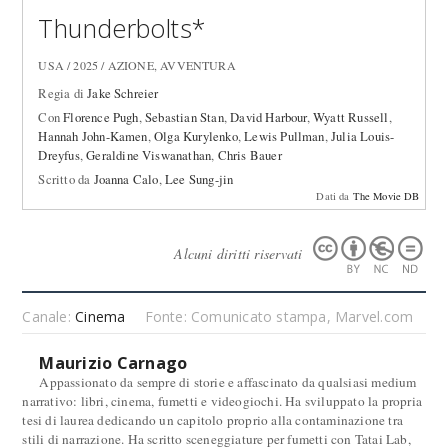
Thunderbolts*
USA / 2025 / AZIONE, AVVENTURA
Regia di
Jake Schreier
Con
Florence Pugh
,
Sebastian Stan
,
David Harbour
,
Wyatt Russell
,
Hannah John-Kamen
,
Olga Kurylenko
,
Lewis Pullman
,
Julia Louis-
Dreyfus
,
Geraldine Viswanathan
,
Chris Bauer
Scritto da
Joanna Calo
,
Lee Sung-jin
Dati da
The Movie DB
Alcuni diritti riservati
Canale:
Cinema
Fonte: Comunicato stampa, Marvel.com
Maurizio Carnago
Appassionato da sempre di storie e affascinato da qualsiasi medium
narrativo: libri, cinema, fumetti e videogiochi. Ha sviluppato la propria
tesi di laurea dedicando un capitolo proprio alla contaminazione tra
stili di narrazione. Ha scritto sceneggiature per fumetti con Tatai Lab,