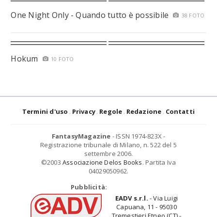
One Night Only - Quando tutto è possibile
38 FOTO
Hokum
10 FOTO
Termini d'uso
Privacy
Regole
Redazione
Contatti
FantasyMagazine
- ISSN 1974-823X -
Registrazione tribunale di Milano, n. 522 del 5
settembre 2006.
©2003
Associazione Delos Books
. Partita Iva
04029050962.
Pubblicità:
EADV s.r.l.
- Via Luigi
Capuana, 11 - 95030
Tremestieri Etneo (CT) -