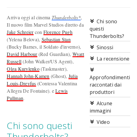
Arriva oggi al cinema
Thunderbolts*
,
Chi sono
Il nuovo film Marvel Studios diretto da
questi
Jake Schreier
con
Florence Pugh
Thunderbolts?
(Yelena Belova),
Sebastian Stan
(Bucky Barnes, il Soldato d'inverno),
Sinossi
David Harbour
(Red Guardian),
Wyatt
La recensione
Russell
(John Walker/US Agent),
Olga Kurylenko
(Taskmaster),
Hannah John-Kamen
(Ghost),
Julia
Approfondimenti
Louis-Dreyfus
(Contessa Valentina
raccontati dai
Allegra De Fontaine). e
Lewis
produttori
Pullman
.
Alcune
immagini
Video
Chi sono questi
Thunderbolts?