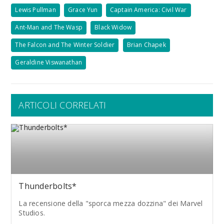
Lewis Pullman
Grace Yun
Captain America: Civil War
Ant-Man and The Wasp
Black Widow
The Falcon and The Winter Soldier
Brian Chapek
Geraldine Viswanathan
ARTICOLI CORRELATI
Thunderbolts*
La recensione della "sporca mezza dozzina" dei Marvel
Studios.