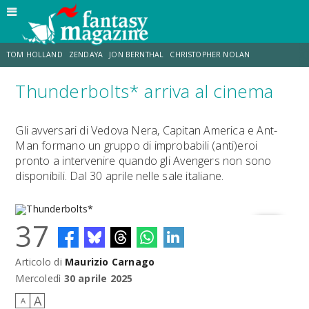
TOM HOLLAND
ZENDAYA
JON BERNTHAL
CHRISTOPHER NOLAN
Thunderbolts* arriva al cinema
STRANIMONDI
LUCCA COMICS & GAMES
ODISSEA
MARK RUFFALO
Gli avversari di Vedova Nera, Capitan America e Ant-
Man formano un gruppo di improbabili (anti)eroi
JACOB BATALON
ERIK SOMMERS
pronto a intervenire quando gli Avengers non sono
disponibili. Dal 30 aprile nelle sale italiane.
37
Articolo di
Maurizio Carnago
Thunderbolts*
Mercoledì
30 aprile 2025
A
A