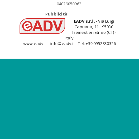
04029050962.
Pubblicità:
EADV s.r.l.
- Via Luigi
Capuana, 11 - 95030
Tremestieri Etneo (CT) -
Italy
www.eadv.it - info@eadv.it - Tel: +39.0952830326