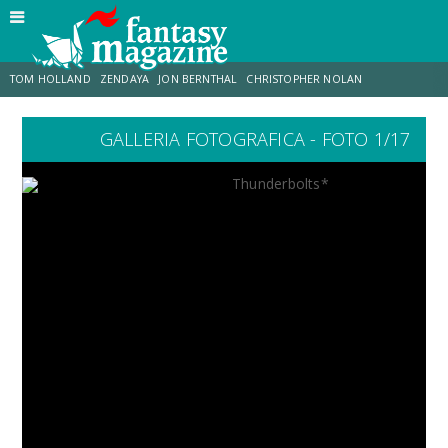
TOM HOLLAND
ZENDAYA
JON BERNTHAL
CHRISTOPHER NOLAN
GALLERIA FOTOGRAFICA - FOTO 1/17
STRANIMONDI
LUCCA COMICS & GAMES
ODISSEA
MARK RUFFALO
JACOB BATALON
ERIK SOMMERS