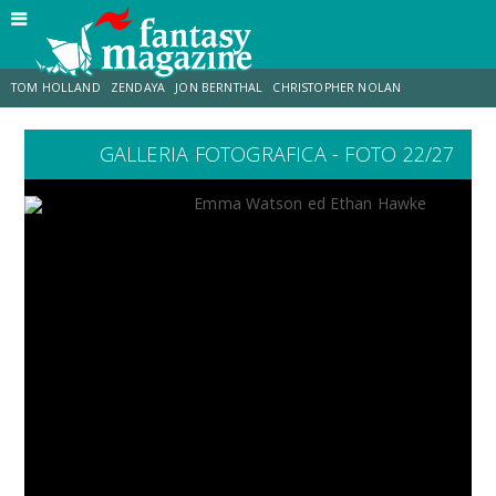
TOM HOLLAND
ZENDAYA
JON BERNTHAL
CHRISTOPHER NOLAN
GALLERIA FOTOGRAFICA - FOTO 22/27
STRANIMONDI
LUCCA COMICS & GAMES
ODISSEA
CHRIS MCKENNA
DESTIN DANIEL CRETTON
ERIK SOMMERS