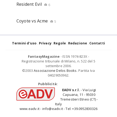
Resident Evil
6
Coyote vs Acme
5
Termini d'uso
Privacy
Regole
Redazione
Contatti
FantasyMagazine
- ISSN 1974-823X -
Registrazione tribunale di Milano, n. 522 del 5
settembre 2006.
©2003
Associazione Delos Books
. Partita Iva
04029050962.
Pubblicità:
EADV s.r.l.
- Via Luigi
Capuana, 11 - 95030
Tremestieri Etneo (CT) -
Italy
www.eadv.it - info@eadv.it - Tel: +39.0952830326