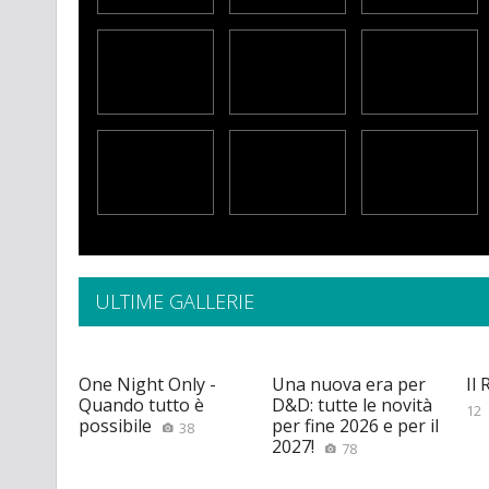
ULTIME GALLERIE
One Night Only -
Una nuova era per
Il
Quando tutto è
D&D: tutte le novità
12
possibile
per fine 2026 e per il
38
2027!
78