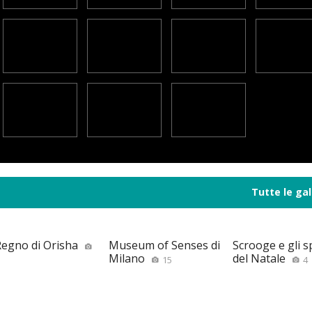
Tutte le gal
 Regno di Orisha
Museum of Senses di
Scrooge e gli sp
Milano
del Natale
15
4