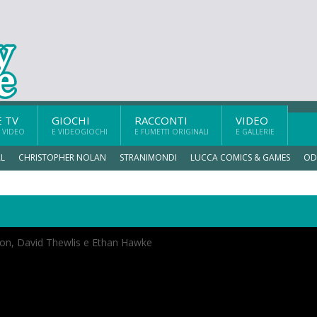
E TV
GIOCHI
RACCONTI
VIDEO
 VIDEO
E VIDEOGIOCHI
E FUMETTI ORIGINALI
E GALLERIE
L
CHRISTOPHER NOLAN
STRANIMONDI
LUCCA COMICS & GAMES
OD