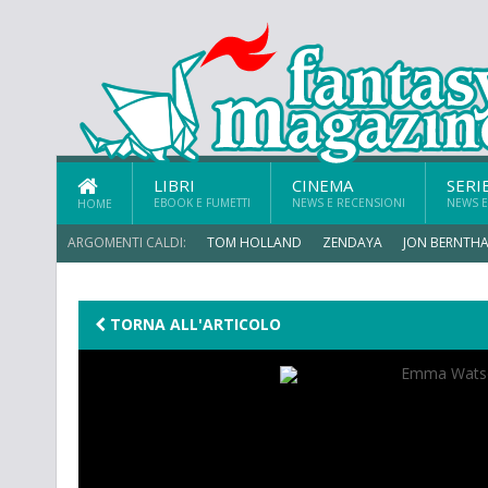
LIBRI
CINEMA
SERI
EBOOK E FUMETTI
NEWS E RECENSIONI
NEWS E
HOME
ARGOMENTI CALDI:
TOM HOLLAND
ZENDAYA
JON BERNTHA
TRAMELL TILLMAN
TORNA ALL'ARTICOLO