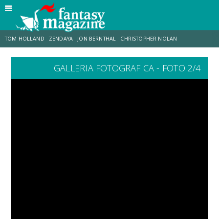
TOM HOLLAND
ZENDAYA
JON BERNTHAL
CHRISTOPHER NOLAN
GALLERIA FOTOGRAFICA - FOTO 2/4
STRANIMONDI
LUCCA COMICS & GAMES
ODISSEA
CHRIS MCKENNA
DESTIN DANIEL CRETTON
ERIK SOMMERS