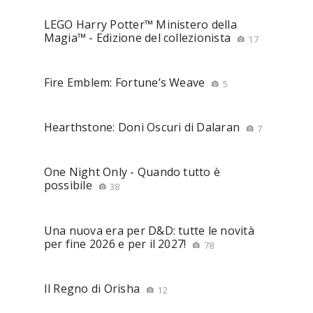
LEGO Harry Potter™ Ministero della
Magia™ - Edizione del collezionista
17
Fire Emblem: Fortune’s Weave
5
Hearthstone: Doni Oscuri di Dalaran
7
One Night Only - Quando tutto è
possibile
38
Una nuova era per D&D: tutte le novità
per fine 2026 e per il 2027!
78
Il Regno di Orisha
12