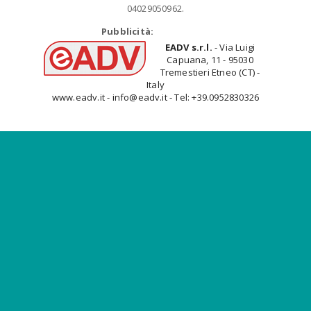
04029050962.
Pubblicità:
EADV s.r.l.
- Via Luigi
Capuana, 11 - 95030
Tremestieri Etneo (CT) -
Italy
www.eadv.it - info@eadv.it - Tel: +39.0952830326