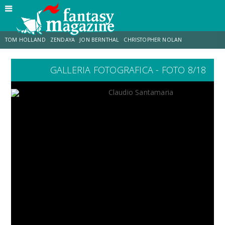
TOM HOLLAND
ZENDAYA
JON BERNTHAL
CHRISTOPHER NOLAN
GALLERIA FOTOGRAFICA - FOTO 8/18
STRANIMONDI
LUCCA COMICS & GAMES
ODISSEA
JACOB BATALON
SPIDER-MAN: BRAND NEW DAY
MICHAEL MANDO