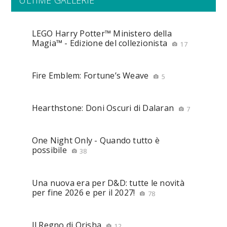
ULTIME GALLERIE
LEGO Harry Potter™ Ministero della
Magia™ - Edizione del collezionista
17
Fire Emblem: Fortune’s Weave
5
Hearthstone: Doni Oscuri di Dalaran
7
One Night Only - Quando tutto è
possibile
38
Una nuova era per D&D: tutte le novità
per fine 2026 e per il 2027!
78
Il Regno di Orisha
12