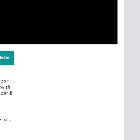
lerie
 per
ovità
per il
e
5