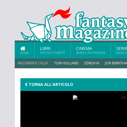
LIBRI
CINEMA
SERI
EBOOK E FUMETTI
NEWS E RECENSIONI
NEWS E
HOME
ARGOMENTI CALDI:
TOM HOLLAND
ZENDAYA
JON BERNTHA
ERIK SOMMERS
TORNA ALL'ARTICOLO