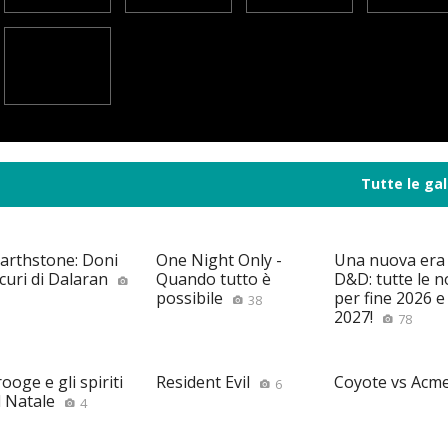
Tutte le gal
arthstone: Doni
One Night Only -
Una nuova era
curi di Dalaran
Quando tutto è
D&D: tutte le n
possibile
per fine 2026 e 
38
2027!
78
ooge e gli spiriti
Resident Evil
Coyote vs Acm
6
l Natale
4