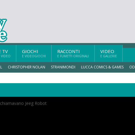
E TV
GIOCHI
RACCONTI
VIDEO
 VIDEO
E VIDEOGIOCHI
E FUMETTI ORIGINALI
E GALLERIE
L
CHRISTOPHER NOLAN
STRANIMONDI
LUCCA COMICS & GAMES
OD