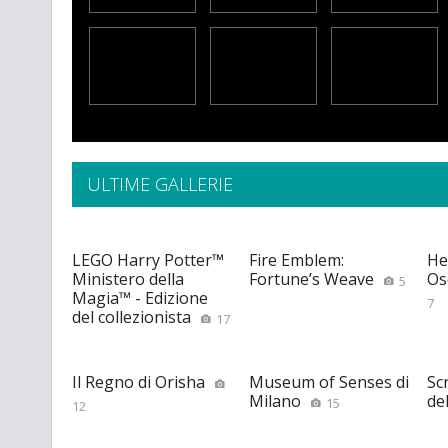
ULTIME GALLERIE
LEGO Harry Potter™
Fire Emblem:
He
Ministero della
Fortune’s Weave
Os
5
Magia™ - Edizione
7
del collezionista
17
Il Regno di Orisha
Museum of Senses di
Scr
Milano
de
15
12