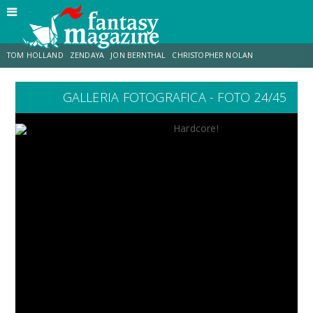
TOM HOLLAND
ZENDAYA
JON BERNTHAL
CHRISTOPHER NOLAN
GALLERIA FOTOGRAFICA - FOTO 24/45
STRANIMONDI
LUCCA COMICS & GAMES
ODISSEA
CHRIS MCKENNA
DESTIN DANIEL CRETTON
ERIK SOMMERS