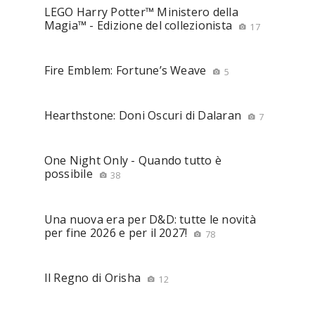
LEGO Harry Potter™ Ministero della
Magia™ - Edizione del collezionista
17
Fire Emblem: Fortune’s Weave
5
Hearthstone: Doni Oscuri di Dalaran
7
One Night Only - Quando tutto è
possibile
38
Una nuova era per D&D: tutte le novità
per fine 2026 e per il 2027!
78
Il Regno di Orisha
12