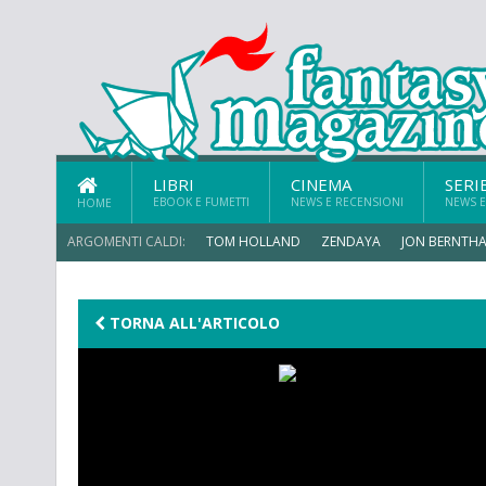
LIBRI
CINEMA
SERI
EBOOK E FUMETTI
NEWS E RECENSIONI
NEWS E
HOME
ARGOMENTI CALDI:
TOM HOLLAND
ZENDAYA
JON BERNTHA
MICHAEL MANDO
TORNA ALL'ARTICOLO