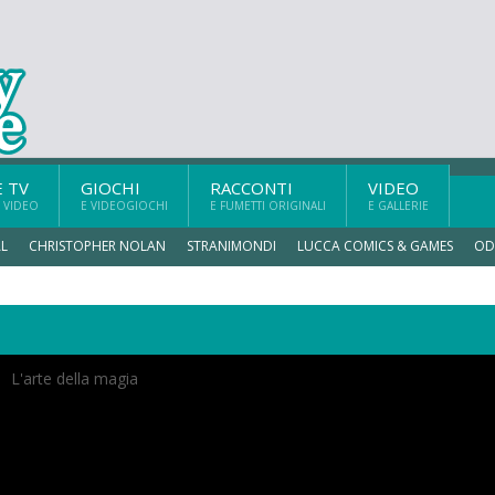
E TV
GIOCHI
RACCONTI
VIDEO
 VIDEO
E VIDEOGIOCHI
E FUMETTI ORIGINALI
E GALLERIE
L
CHRISTOPHER NOLAN
STRANIMONDI
LUCCA COMICS & GAMES
OD