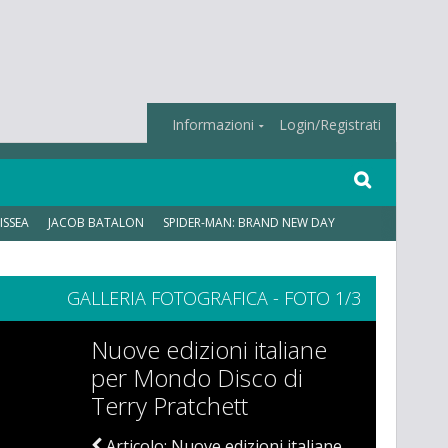
Informazioni
Login/Registrati
ISSEA
JACOB BATALON
SPIDER-MAN: BRAND NEW DAY
GALLERIA FOTOGRAFICA - FOTO 1/3
Nuove edizioni italiane
per Mondo Disco di
Terry Pratchett
Articolo: Nuove edizioni italiane