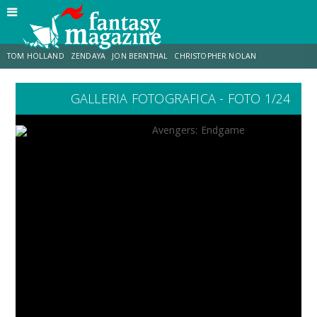
TOM HOLLAND
ZENDAYA
JON BERNTHAL
CHRISTOPHER NOLAN
GALLERIA FOTOGRAFICA - FOTO 1/24
STRANIMONDI
LUCCA COMICS & GAMES
ODISSEA
JACOB BATALON
SPIDER-MAN: BRAND NEW DAY
MICHAEL MANDO