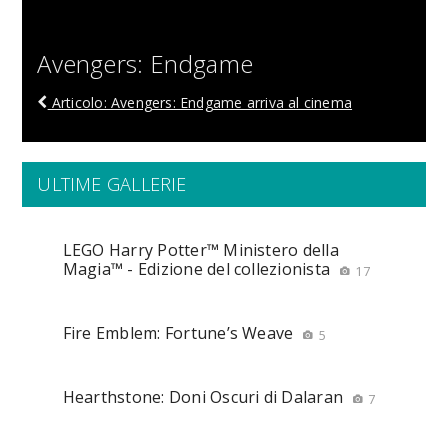
Avengers: Endgame
Articolo: Avengers: Endgame arriva al cinema
ULTIME GALLERIE
LEGO Harry Potter™ Ministero della
Magia™ - Edizione del collezionista
17
Fire Emblem: Fortune’s Weave
5
Hearthstone: Doni Oscuri di Dalaran
7