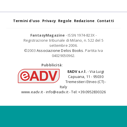
Termini d'uso
Privacy
Regole
Redazione
Contatti
FantasyMagazine
- ISSN 1974-823X -
Registrazione tribunale di Milano, n. 522 del 5
settembre 2006.
©2003
Associazione Delos Books
. Partita Iva
04029050962.
Pubblicità:
EADV s.r.l.
- Via Luigi
Capuana, 11 - 95030
Tremestieri Etneo (CT) -
Italy
www.eadv.it - info@eadv.it - Tel: +39.0952830326