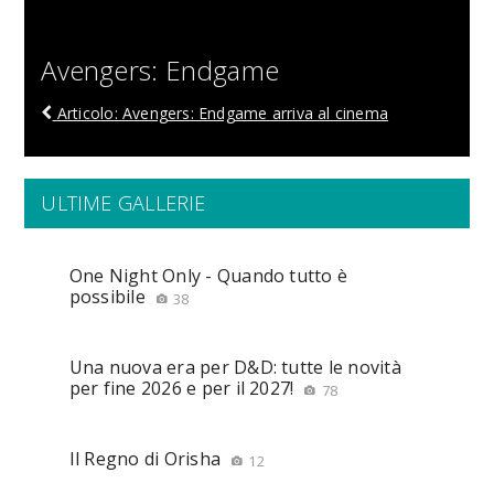
Avengers: Endgame
Articolo: Avengers: Endgame arriva al cinema
ULTIME GALLERIE
One Night Only - Quando tutto è
possibile
38
Una nuova era per D&D: tutte le novità
per fine 2026 e per il 2027!
78
Il Regno di Orisha
12