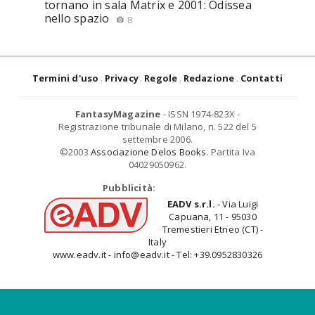
tornano in sala Matrix e 2001: Odissea
nello spazio
8
Termini d'uso
Privacy
Regole
Redazione
Contatti
FantasyMagazine
- ISSN 1974-823X -
Registrazione tribunale di Milano, n. 522 del 5
settembre 2006.
©2003
Associazione Delos Books
. Partita Iva
04029050962.
Pubblicità:
EADV s.r.l.
- Via Luigi
Capuana, 11 - 95030
Tremestieri Etneo (CT) -
Italy
www.eadv.it - info@eadv.it - Tel: +39.0952830326