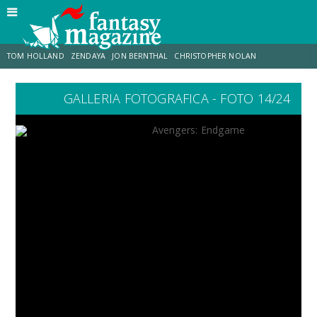
TOM HOLLAND
ZENDAYA
JON BERNTHAL
CHRISTOPHER NOLAN
GALLERIA FOTOGRAFICA - FOTO 14/24
STRANIMONDI
LUCCA COMICS & GAMES
ODISSEA
MARK RUFFALO
JACOB BATALON
ERIK SOMMERS