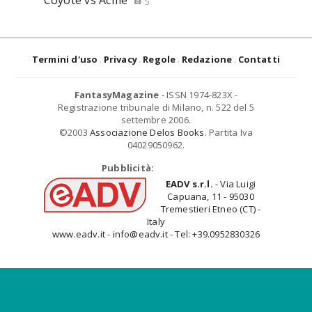
Coyote vs Acme
5
Termini d'uso
Privacy
Regole
Redazione
Contatti
FantasyMagazine
- ISSN 1974-823X -
Registrazione tribunale di Milano, n. 522 del 5
settembre 2006.
©2003
Associazione Delos Books
. Partita Iva
04029050962.
Pubblicità:
EADV s.r.l.
- Via Luigi
Capuana, 11 - 95030
Tremestieri Etneo (CT) -
Italy
www.eadv.it - info@eadv.it - Tel: +39.0952830326