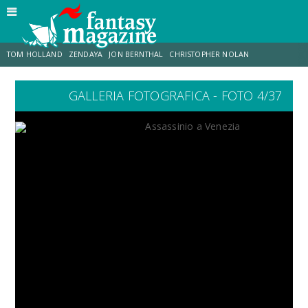
TOM HOLLAND
ZENDAYA
JON BERNTHAL
CHRISTOPHER NOLAN
GALLERIA FOTOGRAFICA - FOTO 4/37
STRANIMONDI
LUCCA COMICS & GAMES
ODISSEA
CHRIS MCKENNA
DESTIN DANIEL CRETTON
ERIK SOMMERS