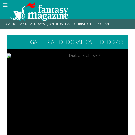
TOM HOLLAND
ZENDAYA
JON BERNTHAL
CHRISTOPHER NOLAN
GALLERIA FOTOGRAFICA - FOTO 2/33
STRANIMONDI
LUCCA COMICS & GAMES
ODISSEA
MARK RUFFALO
JACOB BATALON
ERIK SOMMERS