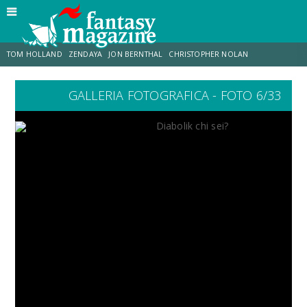
TOM HOLLAND
ZENDAYA
JON BERNTHAL
CHRISTOPHER NOLAN
GALLERIA FOTOGRAFICA - FOTO 6/33
STRANIMONDI
LUCCA COMICS & GAMES
ODISSEA
MARK RUFFALO
JACOB BATALON
ERIK SOMMERS