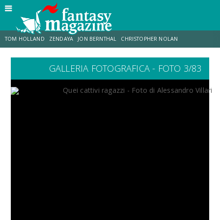
TOM HOLLAND
ZENDAYA
JON BERNTHAL
CHRISTOPHER NOLAN
GALLERIA FOTOGRAFICA - FOTO 3/83
STRANIMONDI
LUCCA COMICS & GAMES
ODISSEA
JACOB BATALON
SPIDER-MAN: BRAND NEW DAY
MICHAEL MANDO