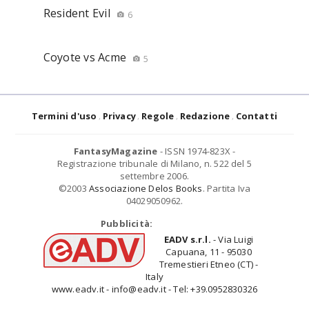
Resident Evil
6
Coyote vs Acme
5
Termini d'uso
Privacy
Regole
Redazione
Contatti
FantasyMagazine
- ISSN 1974-823X -
Registrazione tribunale di Milano, n. 522 del 5
settembre 2006.
©2003
Associazione Delos Books
. Partita Iva
04029050962.
Pubblicità:
EADV s.r.l.
- Via Luigi
Capuana, 11 - 95030
Tremestieri Etneo (CT) -
Italy
www.eadv.it - info@eadv.it - Tel: +39.0952830326