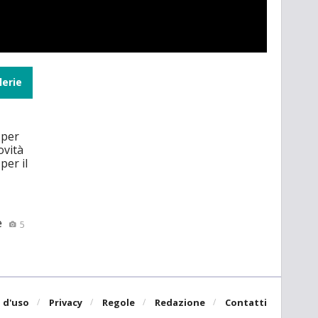
lerie
 per
ovità
per il
e
5
 d'uso
Privacy
Regole
Redazione
Contatti