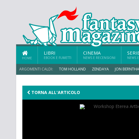
LIBRI
CINEMA
SERI
EBOOK E FUMETTI
NEWS E RECENSIONI
NEWS E
HOME
ARGOMENTI CALDI:
TOM HOLLAND
ZENDAYA
JON BERNTHA
MICHAEL MANDO
TORNA ALL'ARTICOLO