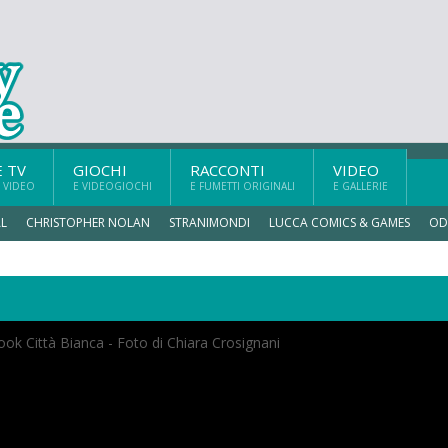
E TV
GIOCHI
RACCONTI
VIDEO
 VIDEO
E VIDEOGIOCHI
E FUMETTI ORIGINALI
E GALLERIE
L
CHRISTOPHER NOLAN
STRANIMONDI
LUCCA COMICS & GAMES
OD