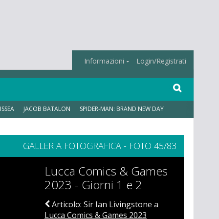
Informazioni
Login/Registrati
ISSEA
JACOB BATALON
SPIDER-MAN: BRAND NEW DAY
GALLERIA FOTOGRAFICA - FOTO 45/83
Lucca Comics & Games
2023 - Giorni 1 e 2
Articolo: Sir Ian Livingstone a
Lucca Comics & Games 2023