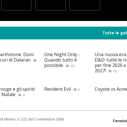
Tutte le gal
arthstone: Doni
One Night Only -
Una nuova era
curi di Dalaran
Quando tutto è
D&D: tutte le n
possibile
per fine 2026 e 
38
2027!
78
ooge e gli spiriti
Resident Evil
Coyote vs Acm
6
l Natale
4
di Milano, n. 522 del 5 settembre 2006.
Termini