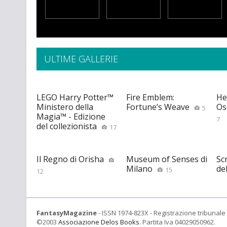
ULTIME GALLERIE
LEGO Harry Potter™
Fire Emblem:
He
Ministero della
Fortune’s Weave
Os
5
Magia™ - Edizione
7
del collezionista
17
Il Regno di Orisha
Museum of Senses di
Scr
Milano
de
15
12
FantasyMagazine
- ISSN 1974-823X - Registrazione tribunale 
©2003
Associazione Delos Books
. Partita Iva 04029050962.