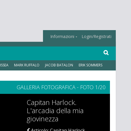
Informazioni
Login/Registrati
ISSEA
MARK RUFFALO
JACOB BATALON
ERIK SOMMERS
GALLERIA FOTOGRAFICA - FOTO 1/20
Capitan Harlock.
L'arcadia della mia
giovinezza
Articolo: Capitan Harlock.