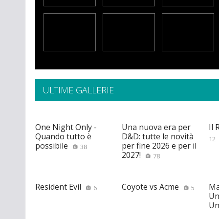
ULTIME GALLERIE
One Night Only -
Una nuova era per
Il
Quando tutto è
D&D: tutte le novità
12
possibile
per fine 2026 e per il
38
2027!
78
Resident Evil
Coyote vs Acme
Ma
6
5
Un
Un