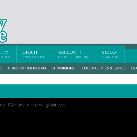
E TV
GIOCHI
RACCONTI
VIDEO
 VIDEO
E VIDEOGIOCHI
E FUMETTI ORIGINALI
E GALLERIE
L
CHRISTOPHER NOLAN
STRANIMONDI
LUCCA COMICS & GAMES
OD