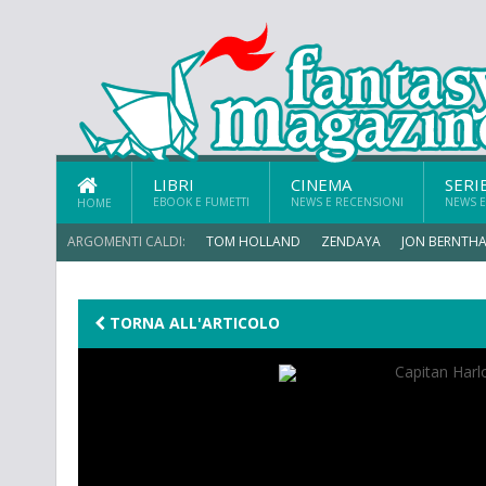
LIBRI
CINEMA
SERI
EBOOK E FUMETTI
NEWS E RECENSIONI
NEWS E
HOME
ARGOMENTI CALDI:
TOM HOLLAND
ZENDAYA
JON BERNTHA
TORNA ALL'ARTICOLO