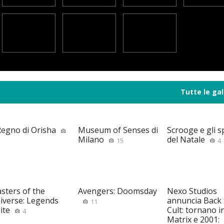
Tutte le gal
 Regno di Orisha
Museum of Senses di
Scrooge e gli sp
Milano
del Natale
15
4
sters of the
Avengers: Doomsday
Nexo Studios
iverse: Legends
annuncia Back 
11
ite
Cult: tornano i
4
Matrix e 2001: