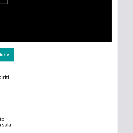
lerie
iriti
to
n sala