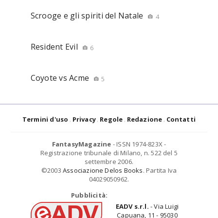
Scrooge e gli spiriti del Natale
4
Resident Evil
6
Coyote vs Acme
5
Termini d'uso
Privacy
Regole
Redazione
Contatti
FantasyMagazine
- ISSN 1974-823X -
Registrazione tribunale di Milano, n. 522 del 5
settembre 2006.
©2003
Associazione Delos Books
. Partita Iva
04029050962.
Pubblicità:
EADV s.r.l.
- Via Luigi
Capuana, 11 - 95030