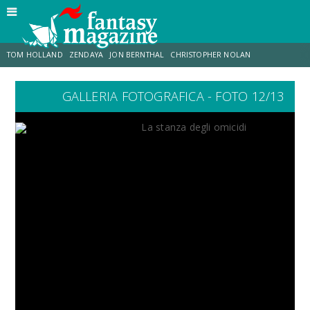
TOM HOLLAND
ZENDAYA
JON BERNTHAL
CHRISTOPHER NOLAN
GALLERIA FOTOGRAFICA - FOTO 12/13
STRANIMONDI
LUCCA COMICS & GAMES
ODISSEA
CHRIS MCKENNA
DESTIN DANIEL CRETTON
ERIK SOMMERS