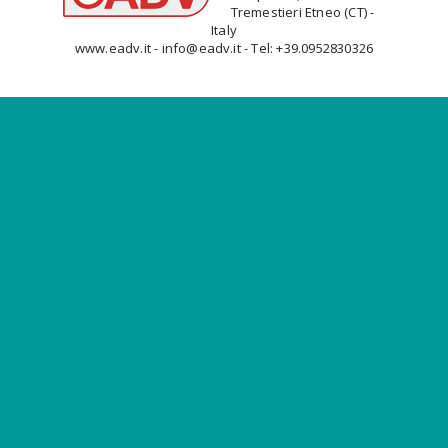
Tremestieri Etneo (CT) -
Italy
www.eadv.it - info@eadv.it - Tel: +39.0952830326