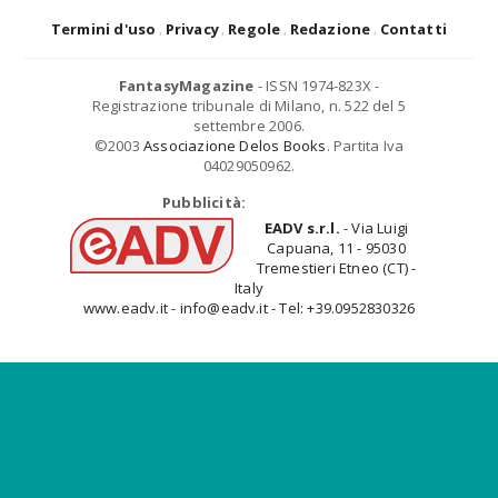
Termini d'uso
Privacy
Regole
Redazione
Contatti
FantasyMagazine
- ISSN 1974-823X -
Registrazione tribunale di Milano, n. 522 del 5
settembre 2006.
©2003
Associazione Delos Books
. Partita Iva
04029050962.
Pubblicità:
EADV s.r.l.
- Via Luigi
Capuana, 11 - 95030
Tremestieri Etneo (CT) -
Italy
www.eadv.it - info@eadv.it - Tel: +39.0952830326