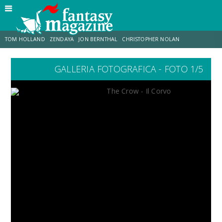
TOM HOLLAND
ZENDAYA
JON BERNTHAL
CHRISTOPHER NOLAN
GALLERIA FOTOGRAFICA - FOTO 1/5
STRANIMONDI
LUCCA COMICS & GAMES
ODISSEA
MARK RUFFALO
JACOB BATALON
ERIK SOMMERS