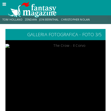
TOM HOLLAND
ZENDAYA
JON BERNTHAL
CHRISTOPHER NOLAN
GALLERIA FOTOGRAFICA - FOTO 3/5
STRANIMONDI
LUCCA COMICS & GAMES
ODISSEA
JACOB BATALON
SPIDER-MAN: BRAND NEW DAY
MICHAEL MANDO