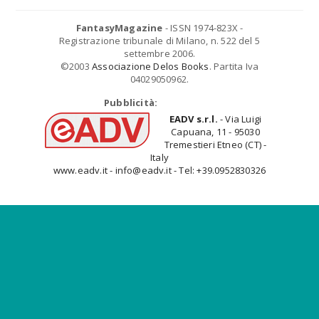
FantasyMagazine
- ISSN 1974-823X -
Registrazione tribunale di Milano, n. 522 del 5
settembre 2006.
©2003
Associazione Delos Books
. Partita Iva
04029050962.
Pubblicità:
EADV s.r.l.
- Via Luigi
Capuana, 11 - 95030
Tremestieri Etneo (CT) -
Italy
www.eadv.it - info@eadv.it - Tel: +39.0952830326