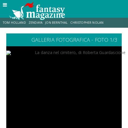
TOM HOLLAND
ZENDAYA
JON BERNTHAL
CHRISTOPHER NOLAN
GALLERIA FOTOGRAFICA - FOTO 1/3
STRANIMONDI
LUCCA COMICS & GAMES
ODISSEA
CHRIS MCKENNA
DESTIN DANIEL CRETTON
ERIK SOMMERS