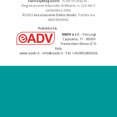
FantasyMagazine
- ISSN 1974-823X -
Registrazione tribunale di Milano, n. 522 del 5
settembre 2006.
©2003
Associazione Delos Books
. Partita Iva
04029050962.
Pubblicità:
EADV s.r.l.
- Via Luigi
Capuana, 11 - 95030
Tremestieri Etneo (CT) -
Italy
www.eadv.it - info@eadv.it - Tel: +39.0952830326