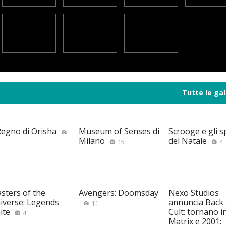
Tutte le gal
 Regno di Orisha
Museum of Senses di
Scrooge e gli sp
Milano
del Natale
15
4
sters of the
Avengers: Doomsday
Nexo Studios
iverse: Legends
annuncia Back 
11
ite
Cult: tornano i
4
Matrix e 2001: