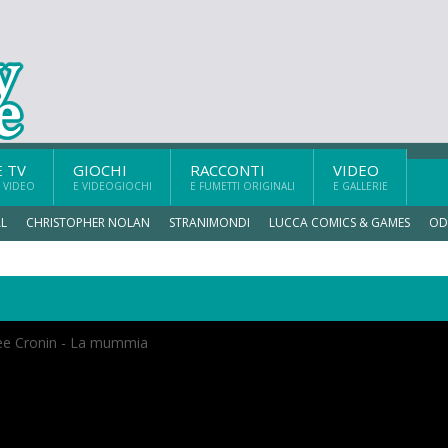
E TV
GIOCHI
RACCONTI
VIDEO
 VIDEO
E VIDEOGIOCHI
E FUMETTI ORIGINALI
E GALLERIE
L
CHRISTOPHER NOLAN
STRANIMONDI
LUCCA COMICS & GAMES
OD