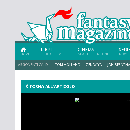
LIBRI
CINEMA
SERI
EBOOK E FUMETTI
NEWS E RECENSIONI
NEWS E
HOME
ARGOMENTI CALDI:
TOM HOLLAND
ZENDAYA
JON BERNTHA
TORNA ALL'ARTICOLO