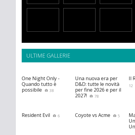
ULTIME GALLERIE
One Night Only -
Una nuova era per
Il
Quando tutto è
D&D: tutte le novità
12
possibile
per fine 2026 e per il
38
2027!
78
Resident Evil
Coyote vs Acme
Ma
6
5
Un
Un