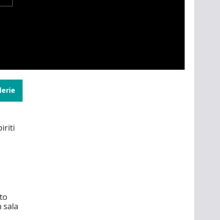
lerie
iriti
to
n sala