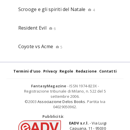
Scrooge e gli spiriti del Natale
4
Resident Evil
6
Coyote vs Acme
5
Termini d'uso
Privacy
Regole
Redazione
Contatti
FantasyMagazine
- ISSN 1974-823X -
Registrazione tribunale di Milano, n. 522 del 5
settembre 2006.
©2003
Associazione Delos Books
. Partita Iva
04029050962.
Pubblicità:
EADV s.r.l.
- Via Luigi
Capuana, 11 - 95030