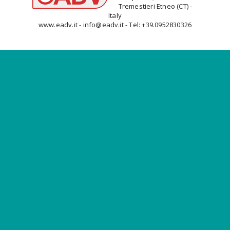
Tremestieri Etneo (CT) -
Italy
www.eadv.it - info@eadv.it - Tel: +39.0952830326