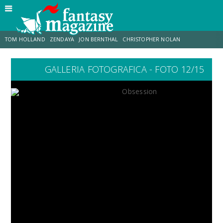
TOM HOLLAND
ZENDAYA
JON BERNTHAL
CHRISTOPHER NOLAN
GALLERIA FOTOGRAFICA - FOTO 12/15
STRANIMONDI
LUCCA COMICS & GAMES
ODISSEA
JACOB BATALON
SPIDER-MAN: BRAND NEW DAY
MICHAEL MANDO