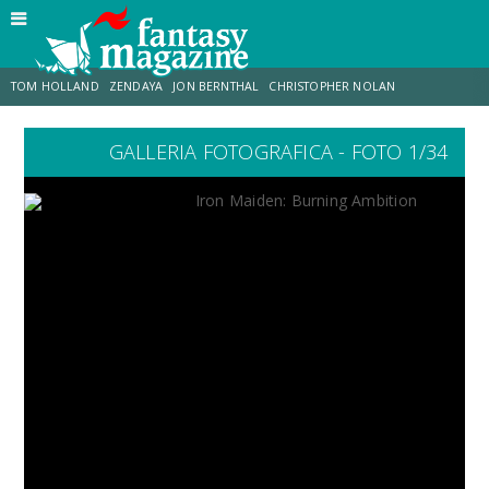
TOM HOLLAND
ZENDAYA
JON BERNTHAL
CHRISTOPHER NOLAN
GALLERIA FOTOGRAFICA - FOTO 1/34
STRANIMONDI
LUCCA COMICS & GAMES
ODISSEA
CHRIS MCKENNA
DESTIN DANIEL CRETTON
ERIK SOMMERS