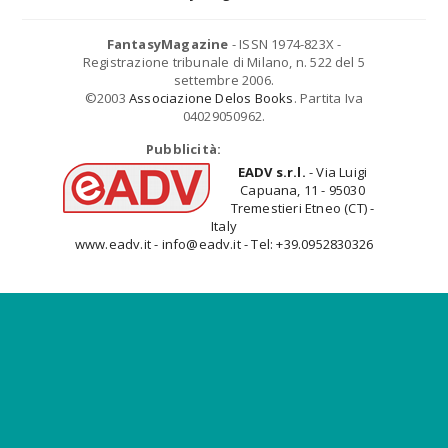
FantasyMagazine
- ISSN 1974-823X -
Registrazione tribunale di Milano, n. 522 del 5
settembre 2006.
©2003
Associazione Delos Books
. Partita Iva
04029050962.
Pubblicità:
EADV s.r.l.
- Via Luigi
Capuana, 11 - 95030
Tremestieri Etneo (CT) -
Italy
www.eadv.it - info@eadv.it - Tel: +39.0952830326