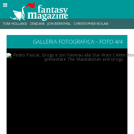
TOM HOLLAND
ZENDAYA
JON BERNTHAL
CHRISTOPHER NOLAN
GALLERIA FOTOGRAFICA - FOTO 4/4
STRANIMONDI
LUCCA COMICS & GAMES
ODISSEA
MARK RUFFALO
JACOB BATALON
ERIK SOMMERS