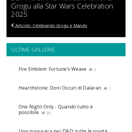
Grogu alla Star Wars Celebration
2025
Articolo: Celebrando Grogu e Mando
ULTIME GALLERIE
Fire Emblem: Fortune’s Weave
5
Hearthstone: Doni Oscuri di Dalaran
7
One Night Only - Quando tutto è
possibile
38
Una nuova era per D&D: tutte le novità