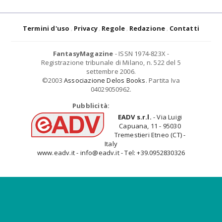
Termini d'uso
Privacy
Regole
Redazione
Contatti
FantasyMagazine
- ISSN 1974-823X -
Registrazione tribunale di Milano, n. 522 del 5
settembre 2006.
©2003
Associazione Delos Books
. Partita Iva
04029050962.
Pubblicità:
EADV s.r.l.
- Via Luigi
Capuana, 11 - 95030
Tremestieri Etneo (CT) -
Italy
www.eadv.it - info@eadv.it - Tel: +39.0952830326