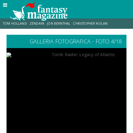
TOM HOLLAND
ZENDAYA
JON BERNTHAL
CHRISTOPHER NOLAN
GALLERIA FOTOGRAFICA - FOTO 4/18
STRANIMONDI
LUCCA COMICS & GAMES
ODISSEA
CHRIS MCKENNA
DESTIN DANIEL CRETTON
ERIK SOMMERS