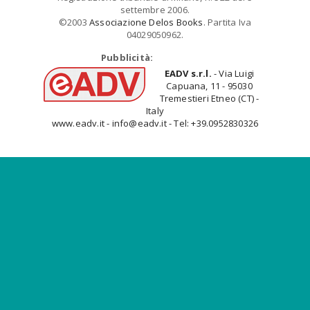
settembre 2006.
©2003
Associazione Delos Books
. Partita Iva
04029050962.
Pubblicità:
EADV s.r.l.
- Via Luigi
Capuana, 11 - 95030
Tremestieri Etneo (CT) -
Italy
www.eadv.it - info@eadv.it - Tel: +39.0952830326