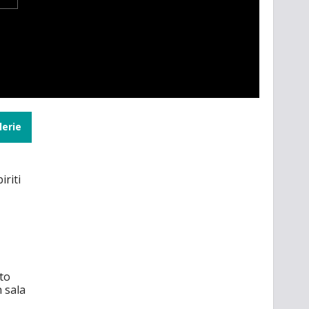
lerie
iriti
to
n sala