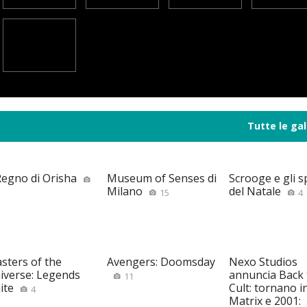
Tutte le gal
 Regno di Orisha
Museum of Senses di
Scrooge e gli sp
Milano
del Natale
15
4
sters of the
Avengers: Doomsday
Nexo Studios
iverse: Legends
annuncia Back 
11
ite
Cult: tornano i
4
Matrix e 2001: