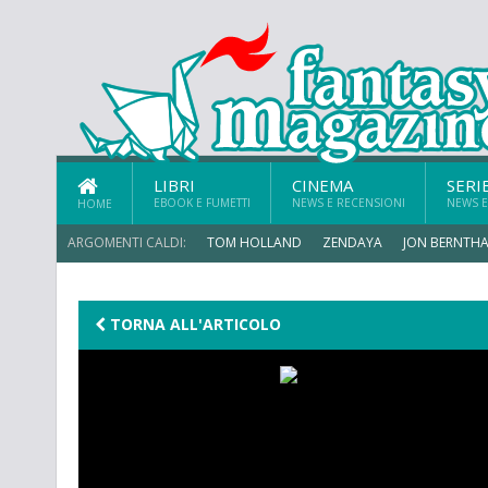
LIBRI
CINEMA
SERI
EBOOK E FUMETTI
NEWS E RECENSIONI
NEWS E
HOME
ARGOMENTI CALDI:
TOM HOLLAND
ZENDAYA
JON BERNTHA
TORNA ALL'ARTICOLO