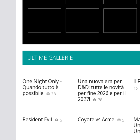
ULTIME GALLERIE
One Night Only -
Una nuova era per
Il
Quando tutto è
D&D: tutte le novità
12
possibile
per fine 2026 e per il
38
2027!
78
Resident Evil
Coyote vs Acme
Ma
6
5
Un
Un