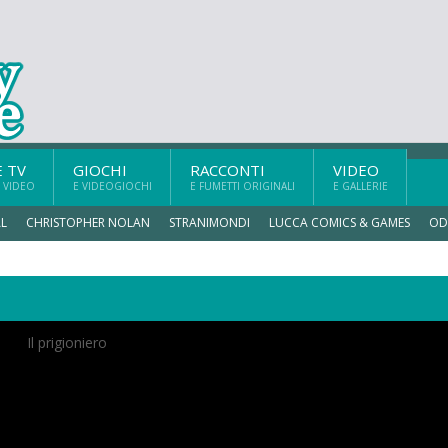
E TV
GIOCHI
RACCONTI
VIDEO
 VIDEO
E VIDEOGIOCHI
E FUMETTI ORIGINALI
E GALLERIE
L
CHRISTOPHER NOLAN
STRANIMONDI
LUCCA COMICS & GAMES
OD