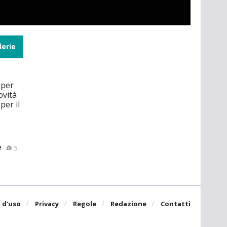
lerie
 per
ovità
per il
e
5
 d'uso
Privacy
Regole
Redazione
Contatti