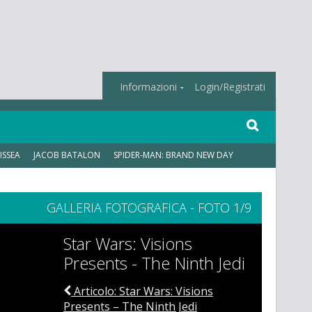
Informazioni
Login/Registrati
ISSEA
JACOB BATALON
SPIDER-MAN: BRAND NEW DAY
GALLERIA FOTOGRAFICA - FOTO 1/9
Star Wars: Visions
Presents - The Ninth Jedi
Articolo: Star Wars: Visions
Presents – The Ninth Jedi