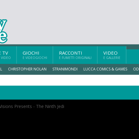
E TV
GIOCHI
RACCONTI
VIDEO
 VIDEO
E VIDEOGIOCHI
E FUMETTI ORIGINALI
E GALLERIE
L
CHRISTOPHER NOLAN
STRANIMONDI
LUCCA COMICS & GAMES
OD