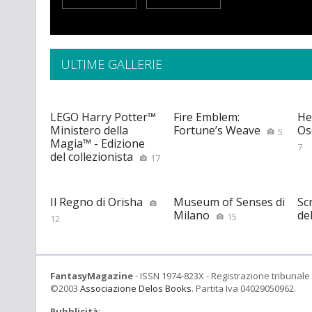
ULTIME GALLERIE
LEGO Harry Potter™
Fire Emblem:
He
Ministero della
Fortune’s Weave
Os
5
Magia™ - Edizione
7
del collezionista
17
Il Regno di Orisha
Museum of Senses di
Scr
Milano
de
15
12
FantasyMagazine
- ISSN 1974-823X - Registrazione tribunale 
©2003
Associazione Delos Books
. Partita Iva 04029050962.
Pubblicità: