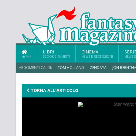
LIBRI
CINEMA
SERI
EBOOK E FUMETTI
NEWS E RECENSIONI
NEWS E
HOME
ARGOMENTI CALDI:
TOM HOLLAND
ZENDAYA
JON BERNTHA
MICHAEL MANDO
TORNA ALL'ARTICOLO