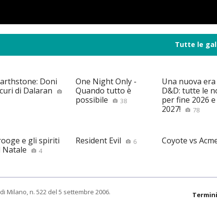
Tutte le gal
arthstone: Doni
One Night Only -
Una nuova era
curi di Dalaran
Quando tutto è
D&D: tutte le n
possibile
per fine 2026 e 
38
2027!
78
ooge e gli spiriti
Resident Evil
Coyote vs Acm
6
l Natale
4
di Milano, n. 522 del 5 settembre 2006.
Termini