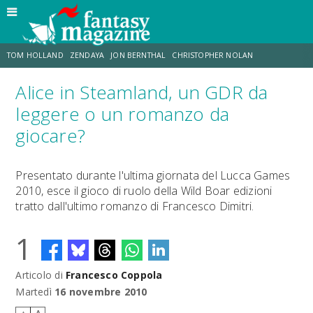
TOM HOLLAND
ZENDAYA
JON BERNTHAL
CHRISTOPHER NOLAN
Alice in Steamland, un GDR da
STRANIMONDI
LUCCA COMICS & GAMES
ODISSEA
CHRIS MCKENNA
leggere o un romanzo da
giocare?
DESTIN DANIEL CRETTON
ERIK SOMMERS
Presentato durante l'ultima giornata del Lucca Games
2010, esce il gioco di ruolo della Wild Boar edizioni
tratto dall'ultimo romanzo di Francesco Dimitri.
1
Articolo di
Francesco Coppola
Martedì
16 novembre 2010