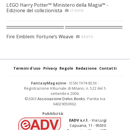
LEGO Harry Potter™ Ministero della Magia™ -
Edizione del collezionista
17 FOTO
Fire Emblem: Fortune’s Weave
5 FOTO
Termini d'uso
Privacy
Regole
Redazione
Contatti
FantasyMagazine
- ISSN 1974-823X -
Registrazione tribunale di Milano, n. 522 del 5
settembre 2006.
©2003
Associazione Delos Books
. Partita Iva
04029050962.
Pubblicità:
EADV s.r.l.
- Via Luigi
Capuana, 11 - 95030