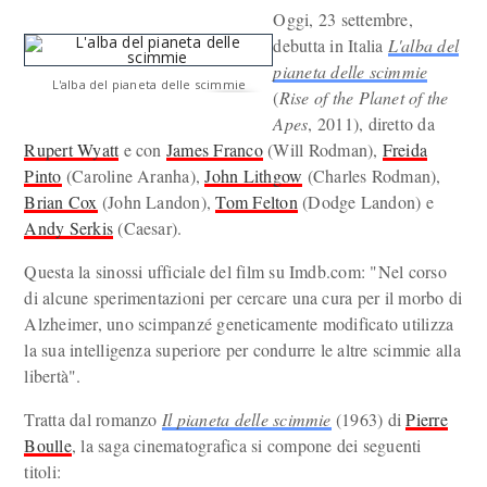
Oggi, 23 settembre,
debutta in Italia
L'alba del
pianeta delle scimmie
L'alba del pianeta delle scimmie
(
Rise of the Planet of the
Apes
, 2011), diretto da
Rupert Wyatt
e con
James Franco
(Will Rodman),
Freida
Pinto
(Caroline Aranha),
John Lithgow
(Charles Rodman),
Brian Cox
(John Landon),
Tom Felton
(Dodge Landon) e
Andy Serkis
(Caesar).
Questa la sinossi ufficiale del film su Imdb.com: "Nel corso
di alcune sperimentazioni per cercare una cura per il morbo di
Alzheimer, uno scimpanzé geneticamente modificato utilizza
la sua intelligenza superiore per condurre le altre scimmie alla
libertà".
Tratta dal romanzo
Il pianeta delle scimmie
(1963) di
Pierre
Boulle
, la saga cinematografica si compone dei seguenti
titoli: