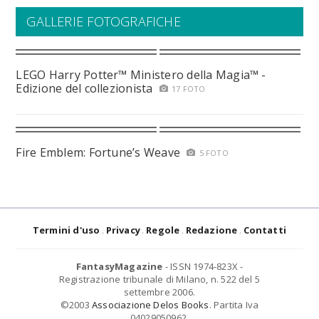
GALLERIE FOTOGRAFICHE
LEGO Harry Potter™ Ministero della Magia™ -
Edizione del collezionista
17 FOTO
Fire Emblem: Fortune’s Weave
5 FOTO
Termini d'uso
Privacy
Regole
Redazione
Contatti
FantasyMagazine
- ISSN 1974-823X -
Registrazione tribunale di Milano, n. 522 del 5
settembre 2006.
©2003
Associazione Delos Books
. Partita Iva
04029050962.