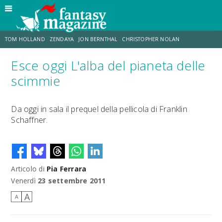
TOM HOLLAND
ZENDAYA
JON BERNTHAL
CHRISTOPHER NOLAN
Esce oggi L'alba del pianeta delle
STRANIMONDI
LUCCA COMICS & GAMES
ODISSEA
CHRIS MCKENNA
scimmie
DESTIN DANIEL CRETTON
ERIK SOMMERS
Da oggi in sala il prequel della pellicola di Franklin
Schaffner.
Articolo di
Pia Ferrara
Venerdì
23 settembre 2011
A
A