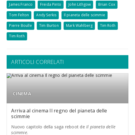
James Franco
Freida Pinto
John Lithgow
Brian Cox
Tom Felton
Andy Serkis
Il pianeta delle scimmie
Pierre Boulle
Tim Burton
Mark Wahlberg
Tim Roth
Tim Roth
ARTICOLI CORRELATI
CINEMA
Arriva al cinema Il regno del pianeta delle
scimmie
Nuovo capitolo della saga reboot de
Il pianeta delle
scimmie
.