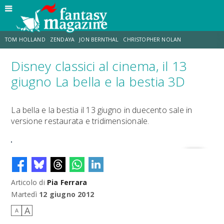
TOM HOLLAND
ZENDAYA
JON BERNTHAL
CHRISTOPHER NOLAN
Disney classici al cinema, il 13
STRANIMONDI
LUCCA COMICS & GAMES
ODISSEA
CHRIS MCKENNA
giugno La bella e la bestia 3D
DESTIN DANIEL CRETTON
ERIK SOMMERS
La bella e la bestia il 13 giugno in duecento sale in
versione restaurata e tridimensionale.
Articolo di
Pia Ferrara
Martedì
12 giugno 2012
A
A