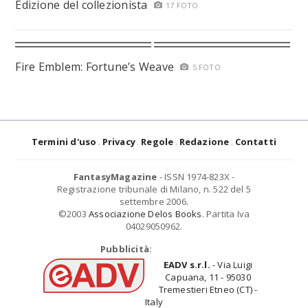
Edizione del collezionista
17 FOTO
Fire Emblem: Fortune’s Weave
5 FOTO
Termini d'uso
Privacy
Regole
Redazione
Contatti
FantasyMagazine
- ISSN 1974-823X -
Registrazione tribunale di Milano, n. 522 del 5
settembre 2006.
©2003
Associazione Delos Books
. Partita Iva
04029050962.
Pubblicità:
EADV s.r.l.
- Via Luigi
Capuana, 11 - 95030
Tremestieri Etneo (CT) -
Italy