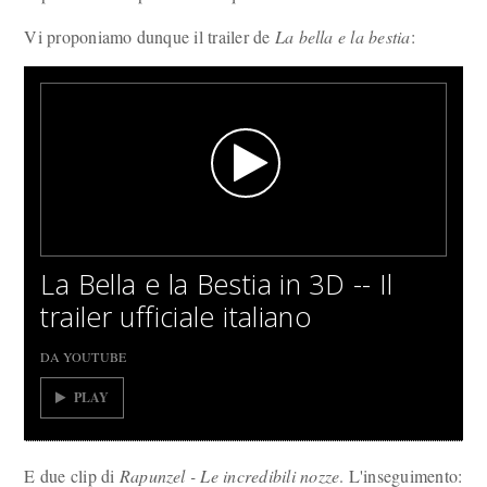
Vi proponiamo dunque il trailer de
La bella e la bestia
:
La Bella e la Bestia in 3D -- Il
trailer ufficiale italiano
DA YOUTUBE
PLAY
E due clip di
Rapunzel - Le incredibili nozze
. L'inseguimento: