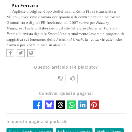
Pia Ferrara
Pugliese d’origine, dopo dodici anni a Roma Pia si è trasferita a
Milano, dove vive e lavora occupandosi di comunicazione editoriale.
Giornalista e digital PR freelance, dal 2007 scrive per
Fantasy
Magazine
. Tra le collaborazioni, il sito letterario
Diario di Pensieri
Persi
e la rivista digitale
Speechless
. Attualmente lavora un progetto di
saggistica sul fenomeno della
Fictional Crush
, la “cotta virtuale”, che
prima o poi vedrà la luce su
Medium
.
Questo articolo ti è piaciuto?
Condividi questa pagina:
In questa pagina si parla di:
Disney classici al cinema
La bella e la bestia
Nathan Greno