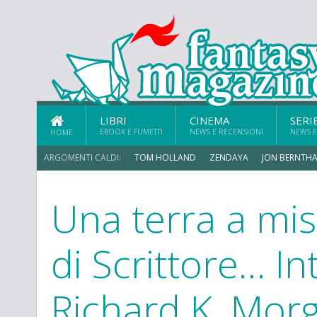
LIBRI
CINEMA
SERI
EBOOK E FUMETTI
NEWS E RECENSIONI
NEWS E
HOME
ARGOMENTI CALDI:
TOM HOLLAND
ZENDAYA
JON BERNTHA
Una terra a mis
di Scrittore… In
Richard K. Mor