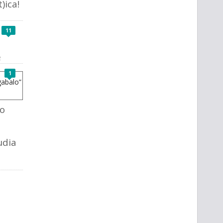
)ica!
11
2
1
io
udia