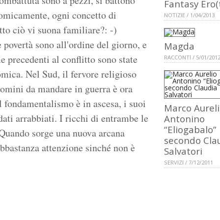
ombattuta sono a pezzi, si battono
Fantasy Ero(t
nomicamente, ogni concetto di
NOTIZIE / 1/04/2013
tto ciò vi suona familiare?: -)
povertà sono all'ordine del giorno, e
Magda
e precedenti al conflitto sono state
RACCONTI / 5/01/201
mica. Nel Sud, il fervore religioso
 uomini da mandare in guerra è ora
il fondamentalismo è in ascesa, i suoi
Marco Aurel
ati arrabbiati. I ricchi di entrambe le
Antonino
“Eliogabalo”
e. Quando sorge una nuova arcana
secondo Cla
bbastanza attenzione sinché non è
Salvatori
SERVIZI / 7/12/2011