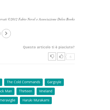
riservati ©2012 Fabio Novel e Associazione Delos Books
Questo articolo ti è piaciuto?
6
The Cold Commands
Gargoyle
ack Man
Thirteen
Vineland
meraviglie
Haruki Murakami