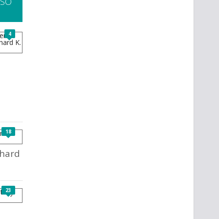
SSO
4
18
chard
23