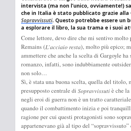
intervista (ma non l’unico, ovviamente!) s
che in Italia è stato pubblicato grazie alla
Sopravvissuti
. Questo potrebbe essere un b
a esplorare il libro, la sua trama e i suoi at
Come lettore, devo dire che mi sentivo molto p
Remains (
), molto più epico; m
L’acciaio resta
ammettere che anche la scelta di Gargoyle ha se
romanzo, infatti, sono indubbiamente outsider
non solo…
Sì, è stata una buona scelta, quella del titolo, 
presupposto centrale di
è che la 
Sopravvissuti
negli eroi di guerra non è un tratto caratteria
quando il combattimento inizia e poi tranquil
ragione per cui questi protagonisti sono soprav
appartenevano già al tipo del “sopravvissuto” d