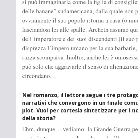
si può immaginarla come la figlia di consiglie
delle banane” sudamericana, dalla quale non p
ovviamente il suo popolo ritorna a casa (o muo
lasciandosi lei alle spalle. Archeth assume qui
dell’imperatore e dei suoi discendenti (il suo
disprezza l’impero umano per la sua barbarie,
razza scomparsa. Inoltre, anche lei è omosessua
può solo che aggravarle il senso di alienazion
circondano…
Nel romanzo, il lettore segue i tre protago
narrativi che convergono in un finale comu
plot. Vuoi per cortesia sintetizzare per i nos
della storia?
Ehm, dunque… vediamo: la Grande Guerra per sa