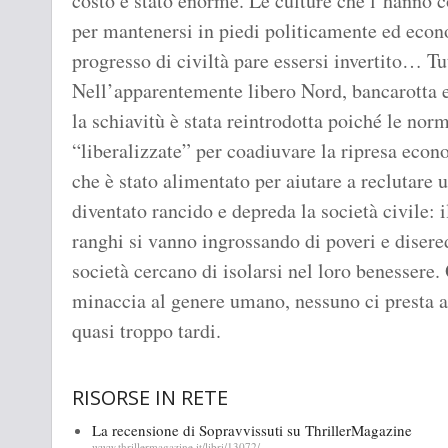
costo è stato enorme. Le culture che l’hanno c
per mantenersi in piedi politicamente ed eco
progresso di civiltà pare essersi invertito… Tu
Nell’apparentemente libero Nord, bancarotta e 
la schiavitù è stata reintrodotta poiché le norm
“liberalizzate” per coadiuvare la ripresa econo
che è stato alimentato per aiutare a reclutare
diventato rancido e depreda la società civile: 
ranghi si vanno ingrossando di poveri e disered
società cercano di isolarsi nel loro benesser
minaccia al genere umano, nessuno ci presta a
quasi troppo tardi.
RISORSE IN RETE
La recensione di Sopravvissuti su ThrillerMagazine
www.thrillermagazine.it/libri/13072/