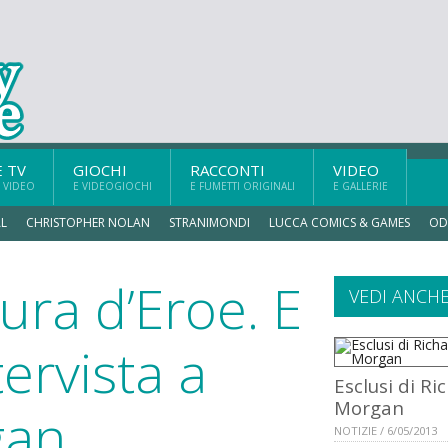
E TV
GIOCHI
RACCONTI
VIDEO
 VIDEO
E VIDEOGIOCHI
E FUMETTI ORIGINALI
E GALLERIE
L
CHRISTOPHER NOLAN
STRANIMONDI
LUCCA COMICS & GAMES
OD
ura d’Eroe. E
VEDI ANCH
tervista a
Esclusi di Ri
Morgan
gan
NOTIZIE / 6/05/2013