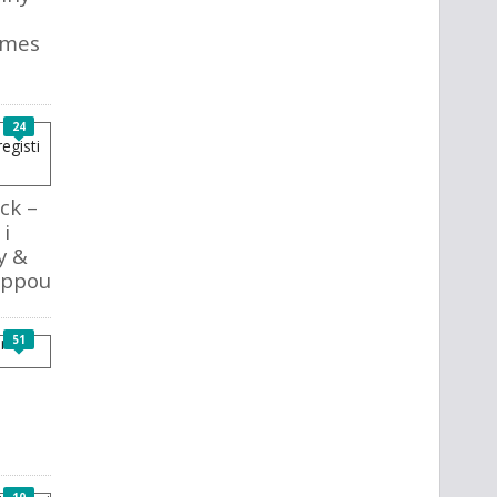
ames
24
ck –
 i
y &
ippou
51