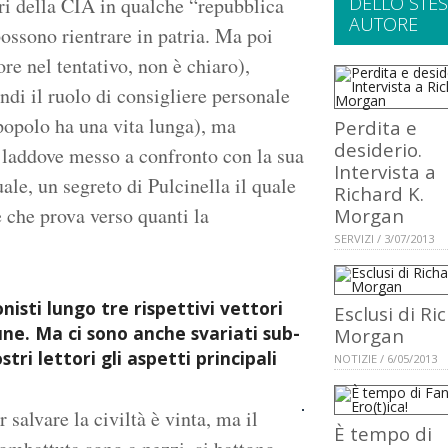
DELLO STE
ri della CIA in qualche “repubblica
AUTORE
ossono rientrare in patria. Ma poi
re nel tentativo, non è chiaro),
ndi il ruolo di consigliere personale
 popolo ha una vita lunga), ma
Perdita e
desiderio.
 laddove messo a confronto con la sua
Intervista a
le, un segreto di Pulcinella il quale
Richard K.
e che prova verso quanti la
Morgan
SERVIZI / 3/07/2013
nisti lungo tre rispettivi vettori
Esclusi di Ri
ne. Ma ci sono anche svariati sub-
Morgan
tri lettori gli aspetti principali
NOTIZIE / 6/05/2013
lvare la civiltà è vinta, ma il
È tempo di