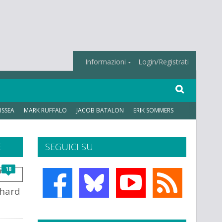
Informazioni
Login/Registrati
ISSEA
MARK RUFFALO
JACOB BATALON
ERIK SOMMERS
E
SEGUICI SU
18
chard