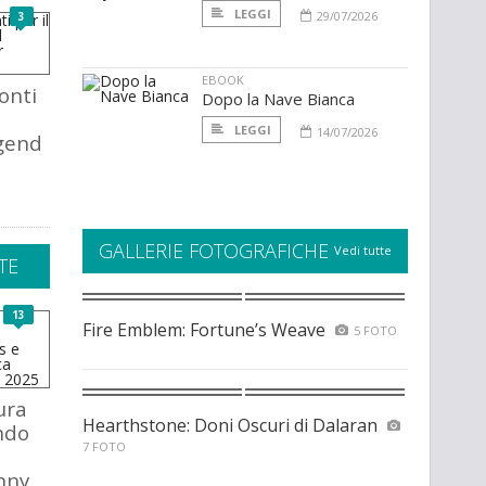
LEGGI
29/07/2026
3
EBOOK
onti
Dopo la Nave Bianca
LEGGI
14/07/2026
gend
GALLERIE FOTOGRAFICHE
Vedi tutte
TE
13
Fire Emblem: Fortune’s Weave
5 FOTO
ura
Hearthstone: Doni Oscuri di Dalaran
ndo
7 FOTO
nny