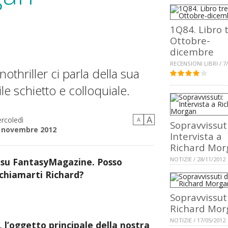
1Q84. Libro t
Ottobre-
dicembre
RECENSIONI LIBRI / 7
nothriller ci parla della sua
ile schietto e colloquiale.
A
rcoledì
A
Sopravvissuti
 novembre 2012
Intervista a
Richard Mor
NOTIZIE / 28/11/2012
su FantasyMagazine. Posso
 chiamarti Richard?
Sopravvissuti
Richard Mor
NOTIZIE / 17/05/2012
 l’oggetto principale della nostra