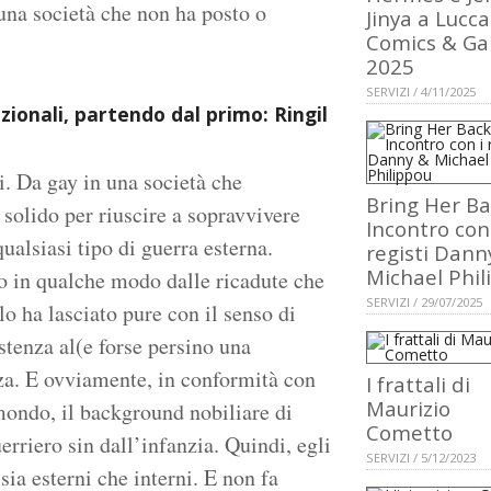
 una società che non ha posto o
Jinya a Lucca
Comics & G
2025
SERVIZI / 4/11/2025
ionali, partendo dal primo: Ringil
i. Da gay in una società che
Bring Her Ba
solido per riuscire a sopravvivere
Incontro con
ualsiasi tipo di guerra esterna.
registi Dann
Michael Phil
to in qualche modo dalle ricadute che
SERVIZI / 29/07/2025
lo ha lasciato pure con il senso di
stenza al(e forse persino una
nza. E ovviamente, in conformità con
I frattali di
Maurizio
mondo, il background nobiliare di
Cometto
rriero sin dall’infanzia. Quindi, egli
SERVIZI / 5/12/2023
sia esterni che interni. E non fa