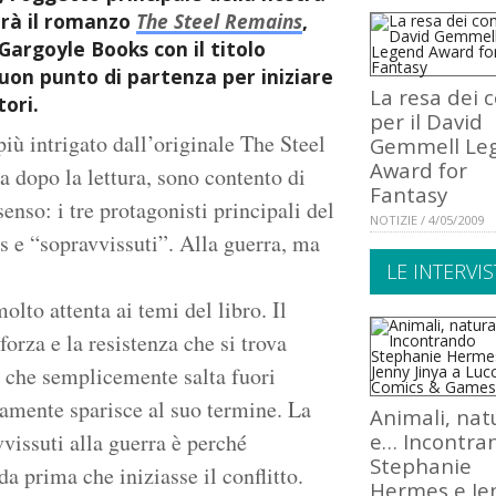
arà il romanzo
The Steel Remains
,
 Gargoyle Books con il titolo
uon punto di partenza per iniziare
La resa dei c
tori.
per il David
iù intrigato dall’originale The Steel
Gemmell Le
Award for
a dopo la lettura, sono contento di
Fantasy
nso: i tre protagonisti principali del
NOTIZIE / 4/05/2009
s e “sopravvissuti”. Alla guerra, ma
LE INTERVIS
molto attenta ai temi del libro. Il
forza e la resistenza che si trova
le che semplicemente salta fuori
lamente sparisce al suo termine. La
Animali, nat
vissuti alla guerra è perché
e… Incontra
Stephanie
a prima che iniziasse il conflitto.
Hermes e Je