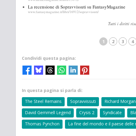
La recensione di Sopravvissuti su FantasyMagazine
www.fantasymagazine.it/libri/16912/sopravvissuti/
Tutti i diritti 
1
2
3
4
Condividi questa pagina:
In questa pagina si parla di:
The Steel Remains
Sopravvissuti
Richard Morgan
David Gemmell Legend
Crysis 2
Syndicate
Bl
Thomas Pynchon
La fine del mondo e il paese delle 