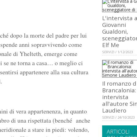
L'intervista 
Giovanni
Gualdoni,
rché dopo la morte del padre per lui
sceneggiator
e, spende anni sopravvivendo come
Elf Me
ionale di Yhelteth, emerge come
SERVIZI / 1/12/2023
oi se ne torna a casa… o meglio ci
sentirsi appartenere alla sua cultura
.
Il romanzo d
Brancalonia:
intervista
all'autore S
Laudiero
mini di vera appartenenza, in quanto
SERVIZI / 24/10/2023
mbro di una rispettata (benché anche
eridionale a stare in piedi: volendo,
ARTICOLI