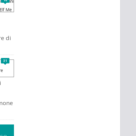
10
a
e di
31
i
imone