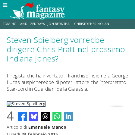
TOM HOLLAND
ZENDAYA
JON BERNTHAL
CHRISTOPHER NOLAN
Steven Spielberg vorrebbe
STRANIMONDI
LUCCA COMICS & GAMES
ODISSEA
MARK RUFFALO
dirigere Chris Pratt nel prossimo
Indiana Jones?
JACOB BATALON
ERIK SOMMERS
Il regista che ha inventato il franchise insieme a George
Lucas auspicherebbe di poter l'attore che interpretato
Star-Lord in Guardiani della Galassia.
4
Articolo di
Emanuele Manco
Steven Spielberg
Lunedì
23 febbraio 2015