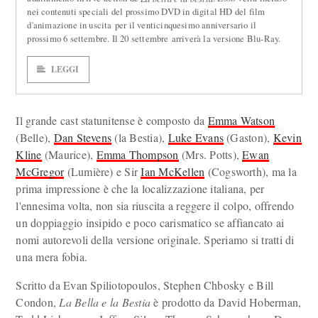
nei contenuti speciali del prossimo DVD in digital HD del film
d'animazione in uscita per il venticinquesimo anniversario il
prossimo 6 settembre. Il 20 settembre arriverà la versione Blu-Ray.
LEGGI
Il grande cast statunitense è composto da
Emma Watson
(Belle),
Dan Stevens
(la Bestia),
Luke Evans
(Gaston),
Kevin
Kline
(Maurice),
Emma Thompson
(Mrs. Potts),
Ewan
McGregor
(Lumière) e Sir
Ian McKellen
(Cogsworth), ma la
prima impressione è che la localizzazione italiana, per
l'ennesima volta, non sia riuscita a reggere il colpo, offrendo
un doppiaggio insipido e poco carismatico se affiancato ai
nomi autorevoli della versione originale. Speriamo si tratti di
una mera fobia.
Scritto da Evan Spiliotopoulos, Stephen Chbosky e Bill
Condon,
La Bella e la Bestia
è prodotto da David Hoberman,