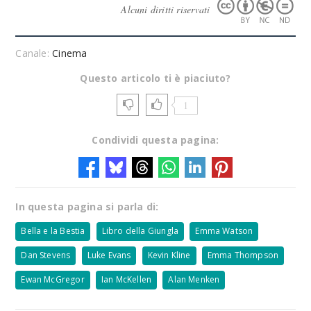
Alcuni diritti riservati
Canale:
Cinema
Questo articolo ti è piaciuto?
1
Condividi questa pagina:
In questa pagina si parla di:
Bella e la Bestia
Libro della Giungla
Emma Watson
Dan Stevens
Luke Evans
Kevin Kline
Emma Thompson
Ewan McGregor
Ian McKellen
Alan Menken