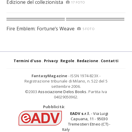
Edizione del collezionista
17 FOTO
Fire Emblem: Fortune’s Weave
5 FOTO
Termini d'uso
Privacy
Regole
Redazione
Contatti
FantasyMagazine
- ISSN 1974-823X -
Registrazione tribunale di Milano, n. 522 del 5
settembre 2006.
©2003
Associazione Delos Books
. Partita Iva
04029050962.
Pubblicità:
EADV s.r.l.
- Via Luigi
Capuana, 11 - 95030
Tremestieri Etneo (CT) -
Italy