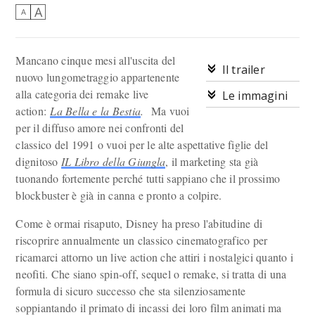
A
A
Mancano cinque mesi all'uscita del
Il trailer
nuovo lungometraggio appartenente
alla categoria dei remake live
Le immagini
action:
La Bella e la Bestia
.
Ma vuoi
per il diffuso amore nei confronti del
classico del 1991 o vuoi per le alte aspettative figlie del
dignitoso
IL Libro della Giungla
, il marketing sta già
tuonando fortemente perché tutti sappiano che il prossimo
blockbuster è già in canna e pronto a colpire.
Come è ormai risaputo, Disney ha preso l'abitudine di
riscoprire annualmente un classico cinematografico per
ricamarci attorno un live action che attiri i nostalgici quanto i
neofiti. Che siano spin-off, sequel o remake, si tratta di una
formula di sicuro successo che sta silenziosamente
soppiantando il primato di incassi dei loro film animati ma