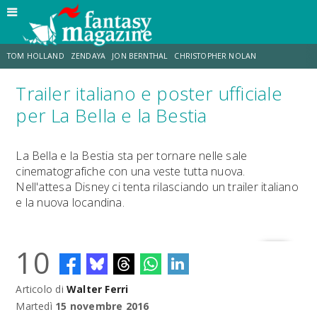
TOM HOLLAND
ZENDAYA
JON BERNTHAL
CHRISTOPHER NOLAN
Trailer italiano e poster ufficiale
STRANIMONDI
LUCCA COMICS & GAMES
ODISSEA
JACOB BATALON
per La Bella e la Bestia
SPIDER-MAN: BRAND NEW DAY
MICHAEL MANDO
La Bella e la Bestia sta per tornare nelle sale
cinematografiche con una veste tutta nuova.
Nell'attesa Disney ci tenta rilasciando un trailer italiano
e la nuova locandina.
10
Articolo di
Walter Ferri
Martedì
15 novembre 2016